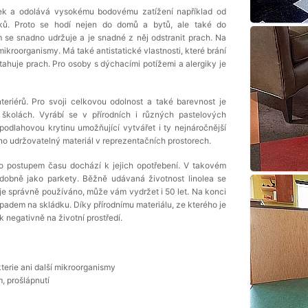
otek a odolává vysokému bodovému zatížení například od
ků. Proto se hodí nejen do domů a bytů, ale také do
 se snadno udržuje a je snadné z něj odstranit prach. Na
ikroorganismy. Má také antistatické vlastnosti, které brání
itahuje prach. Pro osoby s dýchacími potížemi a alergiky je
teriérů. Pro svoji celkovou odolnost a také barevnost je
školách. Vyrábí se v přírodních i různých pastelových
 podlahovou krytinu umožňující vytvářet i ty nejnáročnější
no udržovatelný materiál v reprezentačních prostorech.
sto postupem času dochází k jejich opotřebení. V takovém
odobně jako parkety. Běžně udávaná životnost linolea se
je správně používáno, může vám vydržet i 50 let. Na konci
padem na skládku. Díky přírodnímu materiálu, ze kterého je
 negativně na životní prostředí.
terie ani další mikroorganismy
, prošlápnutí