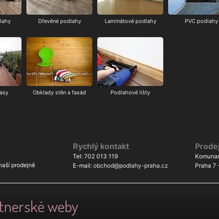
lahy
Dřevěné podlahy
Laminátové podlahy
PVC podlahy
rasy
Obklady stěn a fasád
Podlahové lišty
Rychlý kontakt
Prode
Tel: 702 013 119
Komunar
aší prodejně
E-mail:
obchod@podlahy-praha.cz
Praha 7 
rtnerské weby