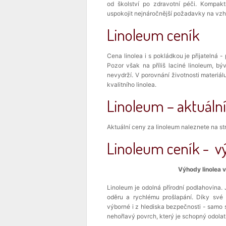
od školství po zdravotní péči. Kompakt
uspokojit nejnáročnější požadavky na vzhle
Linoleum ceník
Cena linolea i s pokládkou je přijatelná
Pozor však na příliš laciné linoleum, bý
nevydrží. V porovnání životnosti materiál
kvalitního linolea.
Linoleum – aktuální
Aktuální ceny za linoleum naleznete na s
Linoleum ceník - v
Výhody linolea 
Linoleum je odolná přírodní podlahovina. 
oděru a rychlému prošlapání. Díky své 
výborné i z hlediska bezpečnosti - samo s
nehořlavý povrch, který je schopný odolat 