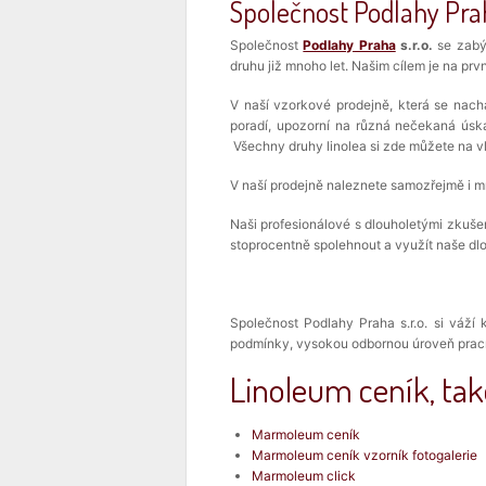
Společnost Podlahy Praha
Společnost
Podlahy Praha
s.r.o.
se zabýv
druhu již mnoho let. Našim cílem je na pr
V naší vzorkové prodejně, která se nach
poradí, upozorní na různá nečekaná úskal
Všechny druhy linolea si zde můžete na vl
V naší prodejně naleznete samozřejmě i mn
Naši profesionálové s dlouholetými zkuše
stoprocentně spolehnout a využít naše dl
Společnost Podlahy Praha s.r.o. si váží
podmínky, vysokou odbornou úroveň prací, 
Linoleum ceník, tak
Marmoleum ceník
Marmoleum ceník vzorník fotogalerie
Marmoleum click