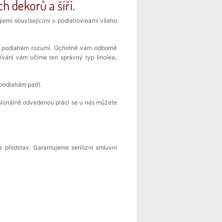
h dekorů a šíří.
emi souvisejícími s podlahovinami všeho
eří podlahám rozumí. Ochotně vám odborně
žívání vám učíme ten správný typ linolea
.
podlahám patří.
esionálně odvedenou práci se u nás můžete
a představ. Garantujeme seriózní smluvní