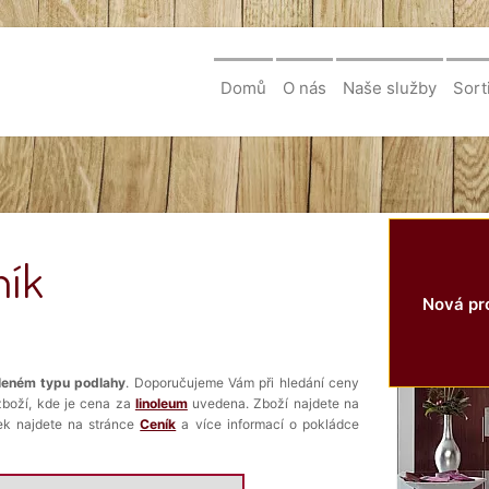
Domů
O nás
Naše služby
Sort
ník
Nová pro
voleném typu podlahy
. Doporučujeme Vám při hledání ceny
zboží, kde je cena za
linoleum
uvedena. Zboží najdete na
ek najdete na stránce
Ceník
a více informací o pokládce