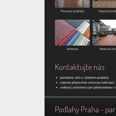
Plovoucí podlahy
Vinylové pod
Koberce
Venkovní te
Kontaktujte nás
poradíme vám s výběrem podlahy
zdarma připravíme cenovou kalkulaci
veškerý sortiment vám předvedeme v n
Podlahy Praha - pa