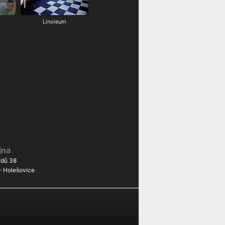
Linoleum
jna
dů 38
- Holešovice