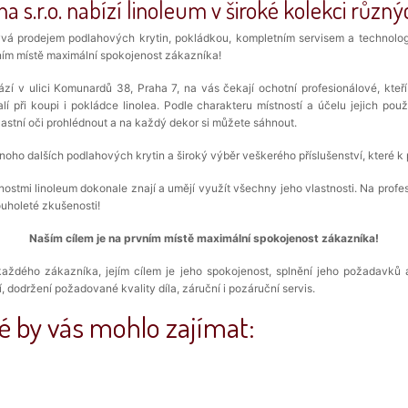
 s.r.o. nabízí linoleum v široké kolekci různýc
á prodejem podlahových krytin, pokládkou, kompletním servisem a technologi
vním místě maximální spokojenost zákazníka!
ází v ulici Komunardů 38, Praha 7, na vás čekají ochotní profesionálové, kt
í při koupi i pokládce linolea. Podle charakteru místností a účelu jejich pou
astní oči prohlédnout a na každý dekor si můžete sáhnout.
oho dalších podlahových krytin a široký výběr veškerého příslušenství, které k 
nostmi linoleum dokonale znají a umějí využít všechny jeho vlastnosti. Na prof
ouholeté zkušenosti!
Naším cílem je na prvním místě maximální spokojenost zákazníka!
 každého zákazníka, jejím cílem je jeho spokojenost, splnění jeho požadavků 
dodržení požadované kvality díla, záruční i pozáruční servis.
é by vás mohlo zajímat: