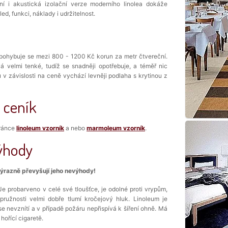
ní i akustická izolační verze moderního linolea dokáže
d, funkci, náklady i udržitelnost.
 - pohybuje se mezi 800 - 1200 Kč korun za metr čtvereční.
vá velmi tenké, tudíž se snadněji opotřebuje, a téměř nic
u v závislosti na ceně vychází levněji podlaha s krytinou z
 ceník
tránce
linoleum vzorník
a nebo
marmoleum vzorník
.
ýhody
výrazně převyšují jeho nevýhody!
Je probarveno v celé své tloušťce, je odolné proti vrypům,
pružnosti velmi dobře tlumí kročejový hluk. Linoleum je
e nevznítí a v případě požáru nepřispívá k šíření ohně. Má
hořící cigaretě.