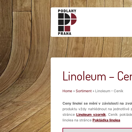
Linoleum – Ce
Jste zde
Home
»
Sortiment
» Linoleum – Ceník
Ceny linoleí se mění v závislosti na z
produktu vždy nahlédnout na jednotlivé 
stránce
Linoleum vzorník
. Ceník poklád
linolea na stránce
Pokládka linolea