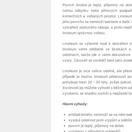
Povrch linolea je teplý, příjemný na d
nohou nábytku nebo jehlových podpat
komerčních a veřejných prostor. Linoleum
jeho povrchu se nemnoží bakterie a další m
vytváření statického náboje, a proto nepř
linoleum správnou volbou.
Linoleum se výborně hodí k dotváření in
linoleum velmi oblíbené ve školkách a 
odstínech, takže jde o velmi dekorativní
vzory. Zároveň se osvědčí také jako snad
Linoleum je sice velice odolné, ale pře
případě je možno linoleum přebrousit p
pohybuje mezi 20 - 30 lety, avšak pokud 
životnosti jej můžete vyhodit s běžným od
vyrobeno, se snadno rozloží a nepůsobí tak
Hlavní výhody:
antibakteriální, nemnoží se na něm bak
vysoká odolnost proti vrypům a oděrům
povrch je teplý, příjemný na dotek
vyrobeno z přírodních materiálů