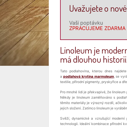
Uvažujete o nové
Vaši poptávku
ZPRACUJEME ZDARMA
Linoleum je modern
má dlouhou historii
Tato podlahovina, kterou dnes najdete
a
podlahová krytina marmoleum
, se vyr
textilie, přírodní pigmenty, pryskyřice a 
Pro mnohé lidi je překvapivé, že linoleum 
Někdy je linoleum zaměňováno s podlaho
těmito materiály je výrazný rozdíl, ačkoliv
jejich složení. Zatímco linoleum je vyrábě
Svěží, dynamické a vzrušující moderní p
technologii. Ideální kombinace přírodní k