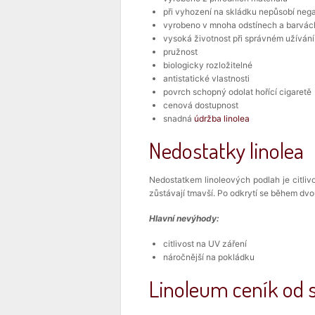
při vyhození na skládku nepůsobí negat
vyrobeno v mnoha odstínech a barvác
vysoká životnost při správném užívání 
pružnost
biologicky rozložitelné
antistatické vlastnosti
povrch schopný odolat hořící cigaretě
cenová dostupnost
snadná
údržba linolea
Nedostatky linolea
Nedostatkem linoleových podlah je citliv
zůstávají tmavší. Po odkrytí se během dvo
Hlavní nevýhody:
citlivost na UV záření
náročnější na pokládku
Linoleum ceník od 