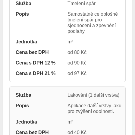
Tmelení spár
Samostatné celoplošné
tmelení spár pro
sjednocení a zpevnění
podlahy.
m²
od 80 Kč
od 90 Kč
od 97 Kč
Lakování (1 další vrstva)
Aplikace další vrstvy laku
pro zvýšení odolnosti.
m²
od 40 Kč