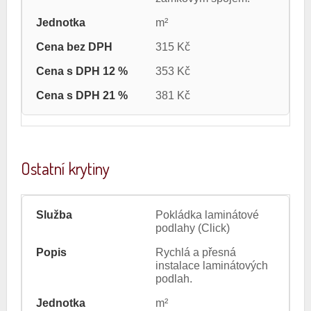
m²
315 Kč
353 Kč
381 Kč
Ostatní krytiny
Pokládka laminátové
podlahy (Click)
Rychlá a přesná
instalace laminátových
podlah.
m²