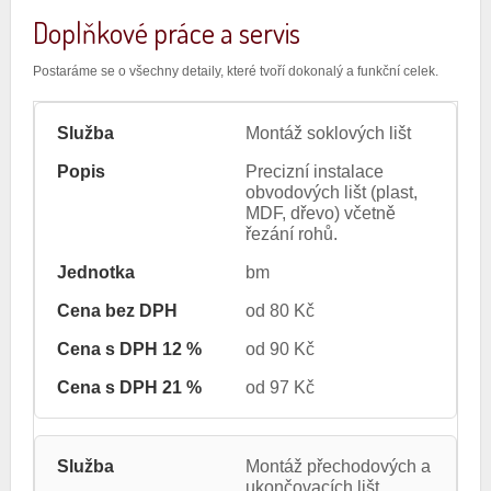
Doplňkové práce a servis
Postaráme se o všechny detaily, které tvoří dokonalý a funkční celek.
Montáž soklových lišt
Precizní instalace
obvodových lišt (plast,
MDF, dřevo) včetně
řezání rohů.
bm
od 80 Kč
od 90 Kč
od 97 Kč
Montáž přechodových a
ukončovacích lišt