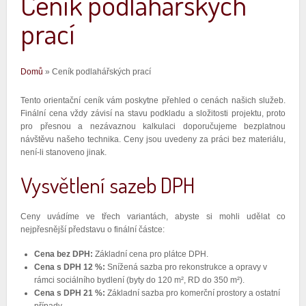
Ceník podlahářských
prací
Jste zde
Domů
» Ceník podlahářských prací
Tento orientační ceník vám poskytne přehled o cenách našich služeb.
Finální cena vždy závisí na stavu podkladu a složitosti projektu, proto
pro přesnou a nezávaznou kalkulaci doporučujeme bezplatnou
návštěvu našeho technika. Ceny jsou uvedeny za práci bez materiálu,
není-li stanoveno jinak.
Vysvětlení sazeb DPH
Ceny uvádíme ve třech variantách, abyste si mohli udělat co
nejpřesnější představu o finální částce:
Cena bez DPH:
Základní cena pro plátce DPH.
Cena s DPH 12 %:
Snížená sazba pro rekonstrukce a opravy v
rámci sociálního bydlení (byty do 120 m², RD do 350 m²).
Cena s DPH 21 %:
Základní sazba pro komerční prostory a ostatní