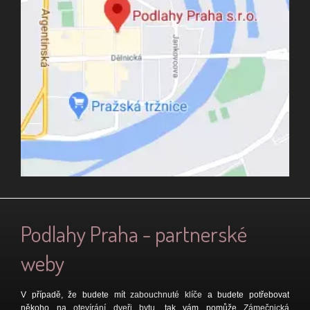
Podlahy Praha - partnerské
weby
V případě, že budete mít
zabouchnuté klíče
a budete potřebovat
někoho na
otevírání dveři bytu
, tak vám pomůže
Zámečnická