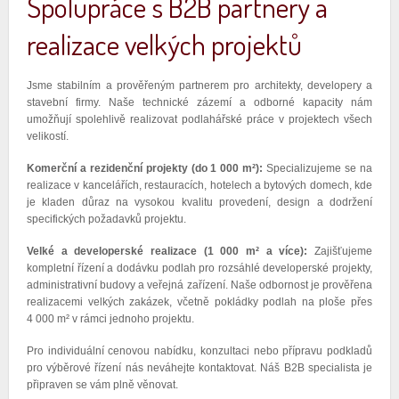
Spolupráce s B2B partnery a
realizace velkých projektů
Jsme stabilním a prověřeným partnerem pro architekty, developery a
stavební firmy. Naše technické zázemí a odborné kapacity nám
umožňují spolehlivě realizovat podlahářské práce v projektech všech
velikostí.
Komerční a rezidenční projekty (do 1 000 m²):
Specializujeme se na
realizace v kancelářích, restauracích, hotelech a bytových domech, kde
je kladen důraz na vysokou kvalitu provedení, design a dodržení
specifických požadavků projektu.
Velké a developerské realizace (1 000 m² a více):
Zajišťujeme
kompletní řízení a dodávku podlah pro rozsáhlé developerské projekty,
administrativní budovy a veřejná zařízení. Naše odbornost je prověřena
realizacemi velkých zakázek, včetně pokládky podlah na ploše přes
4 000 m² v rámci jednoho projektu.
Pro individuální cenovou nabídku, konzultaci nebo přípravu podkladů
pro výběrové řízení nás neváhejte kontaktovat. Náš B2B specialista je
připraven se vám plně věnovat.