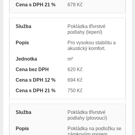
678 Kč
Pokládka třívrstvé
podlahy (lepení)
Pro vysokou stabilitu a
akustický komfort.
m²
620 Kč
694 Kč
750 Kč
Pokládka třívrstvé
podlahy (plovoucí)
Pokládka na podložku se
zámkovým spojem.