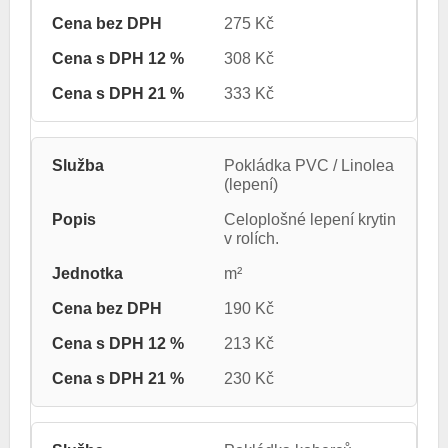
275 Kč
308 Kč
333 Kč
Pokládka PVC / Linolea
(lepení)
Celoplošné lepení krytin
v rolích.
m²
190 Kč
213 Kč
230 Kč