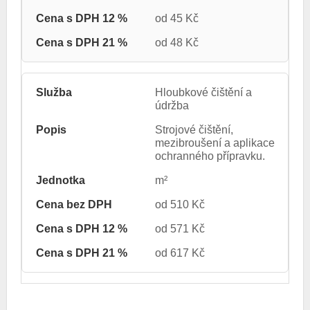
od 45 Kč
od 48 Kč
Hloubkové čištění a
údržba
Strojové čištění,
mezibroušení a aplikace
ochranného přípravku.
m²
od 510 Kč
od 571 Kč
od 617 Kč