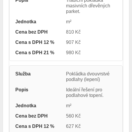
Tradiční pokládka
masivních dřevěných
parket.
m²
810 Kč
907 Kč
980 Kč
Pokládka dvouvrstvé
podlahy (lepení)
Ideální řešení pro
podlahové topení.
m²
560 Kč
627 Kč