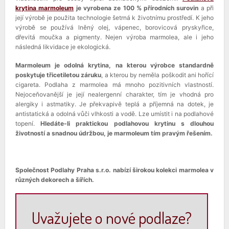
krytina marmoleum
je vyrobena ze 100 % přírodních surovin
a při
její výrobě je použita technologie šetrná k životnímu prostředí. K jeho
výrobě se používá lněný olej, vápenec, borovicová pryskyřice,
dřevitá moučka a pigmenty. Nejen výroba marmolea, ale i jeho
následná likvidace je ekologická.
Marmoleum je odolná krytina, na kterou výrobce standardně
poskytuje třicetiletou záruku
, a kterou by neměla poškodit ani hořící
cigareta. Podlaha z marmolea má mnoho pozitivních vlastností.
Nejoceňovanější je její nealergenní charakter, tím je vhodná pro
alergiky i astmatiky. Je překvapivě teplá a příjemná na dotek, je
antistatická a odolná vůči vlhkosti a vodě. Lze umístit i na podlahové
topení.
Hledáte-li praktickou podlahovou krytinu s dlouhou
životností a snadnou údržbou, je marmoleum tím pravým řešením.
Společnost Podlahy Praha s.r.o. nabízí širokou kolekci marmolea v
různých dekorech a šířích.
Uvažujete o nové podlaze?