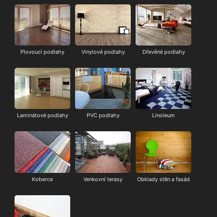
Plovoucí podlahy
Vinylové podlahy
Dřevěné podlahy
Laminátové podlahy
PVC podlahy
Linoleum
Koberce
Venkovní terasy
Obklady stěn a fasád