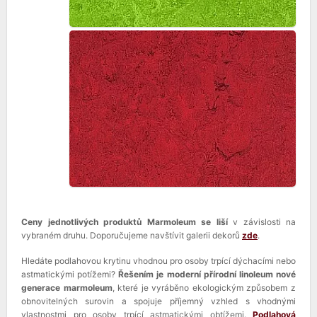
Ceny jednotlivých produktů Marmoleum se liší
v závislosti na
vybraném druhu. Doporučujeme navštívit galerii dekorů
zde
.
Hledáte podlahovou krytinu vhodnou pro osoby trpící dýchacími nebo
astmatickými potížemi?
Řešením je moderní přírodní linoleum nové
generace marmoleum
, které je vyráběno ekologickým způsobem z
obnovitelných surovin a spojuje příjemný vzhled s vhodnými
vlastnostmi pro osoby trpící astmatickými obtížemi.
Podlahová