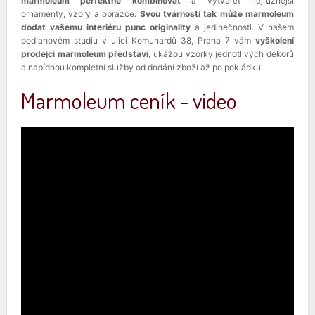
marmoleum perfektně kombinovat
a vytvářet nejrůznější
ornamenty, vzory a obrazce.
Svou tvárností tak může marmoleum
dodat vašemu interiéru punc originality
a jedinečnosti. V našem
podlahovém studiu v ulici Komunardů 38, Praha 7 vám
vyškolení
prodejci marmoleum představí
, ukážou vzorky jednotlivých dekorů
a nabídnou kompletní služby od dodání zboží až po pokládku.
Marmoleum ceník - video