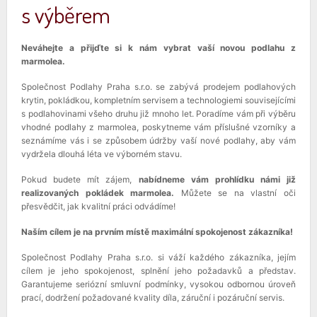
s výběrem
Neváhejte a přijďte si k nám vybrat vaší novou podlahu z
marmolea.
Společnost Podlahy Praha s.r.o. se zabývá prodejem podlahových
krytin, pokládkou, kompletním servisem a technologiemi souvisejícími
s podlahovinami všeho druhu již mnoho let. Poradíme vám při výběru
vhodné podlahy z marmolea, poskytneme vám příslušné vzorníky a
seznámíme vás i se způsobem údržby vaší nové podlahy, aby vám
vydržela dlouhá léta ve výborném stavu.
Pokud budete mít zájem,
nabídneme vám prohlídku námi již
realizovaných pokládek marmolea.
Můžete se na vlastní oči
přesvědčit, jak kvalitní práci odvádíme!
Naším cílem je na prvním místě maximální spokojenost zákazníka!
Společnost Podlahy Praha s.r.o. si váží každého zákazníka, jejím
cílem je jeho spokojenost, splnění jeho požadavků a představ.
Garantujeme seriózní smluvní podmínky, vysokou odbornou úroveň
prací, dodržení požadované kvality díla, záruční i pozáruční servis.