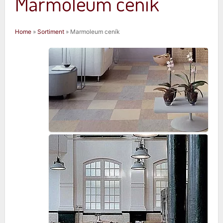
Marmoleum ceník
Jste zde
Home
»
Sortiment
» Marmoleum ceník