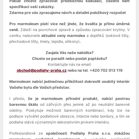
Pokud chcete zpracovat předběžnou kalkulaci, zašlete nám
specifikaci vaší zakázky.
Zdarma pro vás zpracujeme návrh a detailní položkový rozpočet
Pro marmoleum platí více než jinde, že kvalita je přímo úměrná
ceně.
Záleží na povrchové úpravě a způsobu zpracování krytiny. V
ceníku naleznete
aktuální ceny marmolea
a doplňků (soklové lišty,
přechodové lišty, tmely, lepidla, silikony)..
Zaujala Vás naše nabídka?
Chcete se poradit nebo poslat poptávku?
Kontaktujte nás na email:
obchod@podlahy-praha.cz
nebo na tel. +420 702 013 119
Marmoleum nabízí jedinečnou příležitost dokreslit osobitý interiér
Vašeho bytu dle Vašich představ.
I přesto,
že je marmoleum přírodní produkt, nabízí pestrou
barevnou škálu
od zářivých přes jemné až po neutrální barevné
odstíny. Poskytuje možnost barevných kombinací, kdy lze na
podlaze vytvářet podlahové obrazce, intarzie nebo bordury, a tím se
podlaha stává významným dekorativním prvkem interiéru.
Profesionálové ze
společnosti Podlahy Praha s.r.o. dokážou