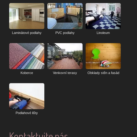
Laminátové podlahy
PVC podlahy
Linoleum
Koberce
Venkovní terasy
Obklady stěn a fasád
Podlahové lišty
Kontaktujte nás