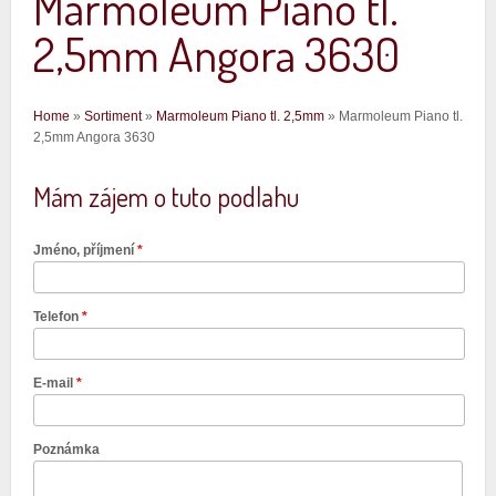
Marmoleum Piano tl.
2,5mm Angora 3630
Jste zde
Home
»
Sortiment
»
Marmoleum Piano tl. 2,5mm
» Marmoleum Piano tl.
2,5mm Angora 3630
Mám zájem o tuto podlahu
Jméno, příjmení
*
Telefon
*
E-mail
*
Poznámka