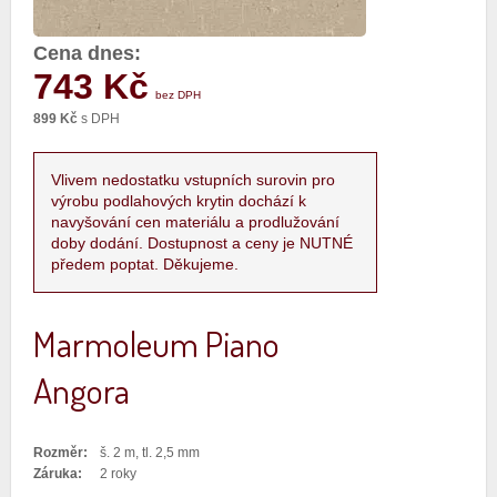
Cena dnes:
743 Kč
bez DPH
899 Kč
s DPH
Vlivem nedostatku vstupních surovin pro
výrobu podlahových krytin dochází k
navyšování cen materiálu a prodlužování
doby dodání. Dostupnost a ceny je NUTNÉ
předem poptat. Děkujeme.
Marmoleum Piano
Angora
Rozměr:
š. 2 m, tl. 2,5 mm
Záruka:
2 roky