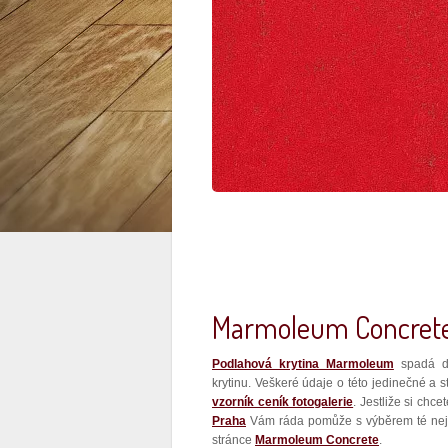
Marmoleum Concret
Podlahová krytina Marmoleum
spadá d
krytinu. Veškeré údaje o této jedinečné a 
vzorník ceník fotogalerie
. Jestliže si chc
Praha
Vám ráda pomůže s výběrem té nejvh
stránce
Marmoleum Concrete
.