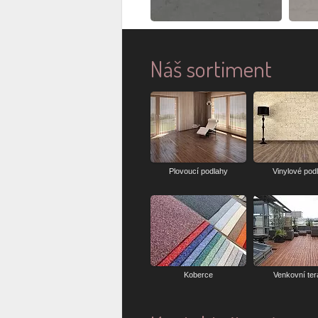
Náš sortiment
Plovoucí podlahy
Vinylové pod
Koberce
Venkovní te