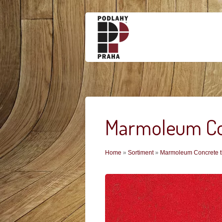
Marmoleum Con
Jste zde
Home
»
Sortiment
»
Marmoleum Concrete t