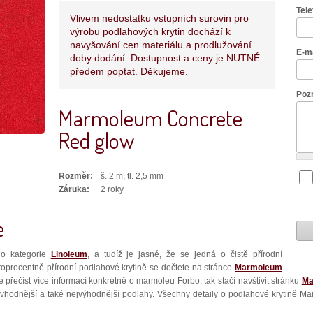
Tel
Vlivem nedostatku vstupních surovin pro
výrobu podlahových krytin dochází k
navyšování cen materiálu a prodlužování
E-m
doby dodání. Dostupnost a ceny je NUTNÉ
předem poptat. Děkujeme.
Poz
Marmoleum Concrete
Red glow
Rozměr:
š. 2 m, tl. 2,5 mm
Záruka:
2 roky
e
o kategorie
Linoleum
, a tudíž je jasné, že se jedná o čistě přírodní
stoprocentně přírodní podlahové krytině se dočtete na stránce
Marmoleum
ete přečíst více informací konkrétně o marmoleu Forbo, tak stačí navštivit stránku
Ma
odnější a také nejvýhodnější podlahy. Všechny detaily o podlahové krytině Ma