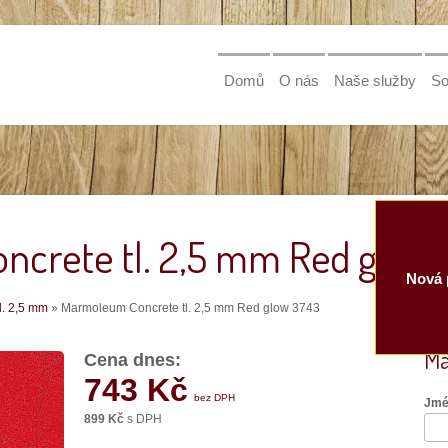
Domů
O nás
Naše služby
So
crete tl. 2,5 mm Red glow
Nová 
l. 2,5 mm
» Marmoleum Concrete tl. 2,5 mm Red glow 3743
Má
Cena dnes:
743 Kč
bez DPH
Jmé
899 Kč
s DPH