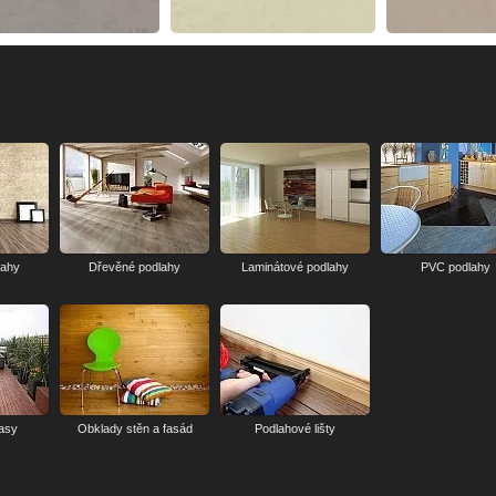
lahy
Dřevěné podlahy
Laminátové podlahy
PVC podlahy
rasy
Obklady stěn a fasád
Podlahové lišty