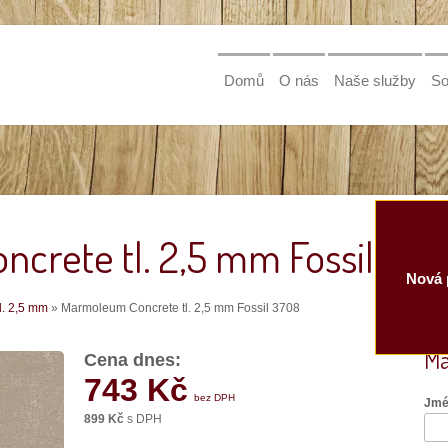
Domů
O nás
Naše služby
So
crete tl. 2,5 mm Fossil 37
Nová 
l. 2,5 mm
» Marmoleum Concrete tl. 2,5 mm Fossil 3708
Má
Cena dnes:
743 Kč
bez DPH
Jmé
899 Kč
s DPH