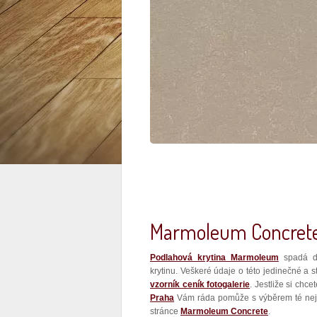
Marmoleum Concret
Podlahová krytina Marmoleum
spadá d
krytinu. Veškeré údaje o této jedinečné a 
vzorník ceník fotogalerie
. Jestliže si chc
Praha
Vám ráda pomůže s výběrem té nejvh
stránce
Marmoleum Concrete
.