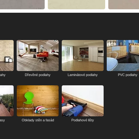
lahy
Dřevěné podlahy
Laminátové podlahy
PVC podlahy
rasy
Obklady stěn a fasád
Podlahové lišty