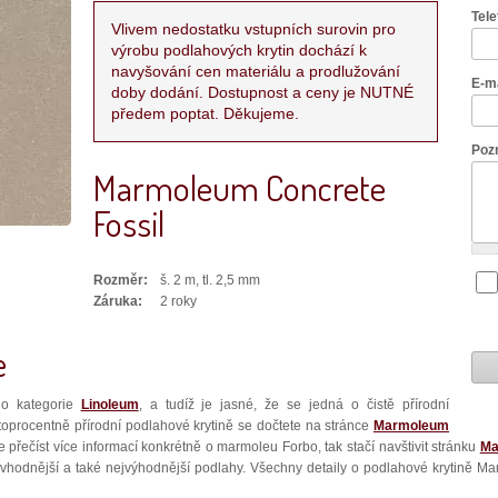
Tel
Vlivem nedostatku vstupních surovin pro
výrobu podlahových krytin dochází k
navyšování cen materiálu a prodlužování
E-m
doby dodání. Dostupnost a ceny je NUTNÉ
předem poptat. Děkujeme.
Poz
Marmoleum Concrete
Fossil
Rozměr:
š. 2 m, tl. 2,5 mm
Záruka:
2 roky
e
o kategorie
Linoleum
, a tudíž je jasné, že se jedná o čistě přírodní
stoprocentně přírodní podlahové krytině se dočtete na stránce
Marmoleum
ete přečíst více informací konkrétně o marmoleu Forbo, tak stačí navštivit stránku
Ma
odnější a také nejvýhodnější podlahy. Všechny detaily o podlahové krytině Ma