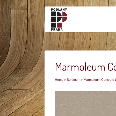
Marmoleum Con
Jste zde
Home
»
Sortiment
»
Marmoleum Concrete t