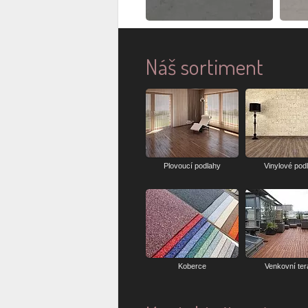
Náš sortiment
Plovoucí podlahy
Vinylové pod
Koberce
Venkovní te