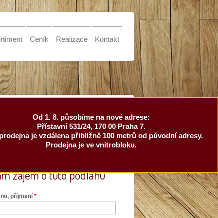
rtiment
Ceník
Realizace
Kontakt
08
Od 1. 8. působíme na nové adrese:
Přístavní 531/24, 170 00 Praha 7.
prodejna je vzdálena přibližně 100 metrů od původní adresy.
Prodejna je ve vnitrobloku.
m zájem o tuto podlahu
no, příjmení
*