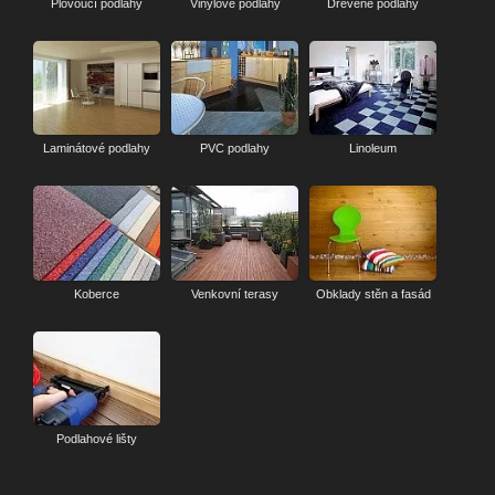
Plovoucí podlahy
Vinylové podlahy
Dřevěné podlahy
Laminátové podlahy
PVC podlahy
Linoleum
Koberce
Venkovní terasy
Obklady stěn a fasád
Podlahové lišty