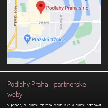
Podlahy Praha - partnerské
weby
V případě, že budete mít
zabouchnuté klíče
a budete potřebovat