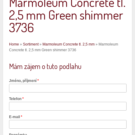
Marmoleum Concrete tl.
2,5 mm Green shimmer
3736
Jste zde
Home
»
Sortiment
»
Marmoleum Concrete tl. 2,5 mm
» Marmoleum
Concrete tl. 2,5 mm Green shimmer 3736
Mám zájem o tuto podlahu
Jméno, příjmení
*
Telefon
*
E-mail
*