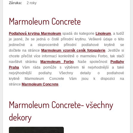
Záruka:
2 roky
Marmoleum Concrete
Podlahová krytina Marmoleum
spadá do kategorie
Linoleum
, a tudíž
je jasné, že se jedná o čistě přírodní krytinu. Veškeré údaje o této
jedinečné a stoprocentně přírodní podlahové krytině se
dočtete na stránce
Marmoleum vzorník ceník fotogalerie
. Jestliže si
chcete přečíst více informací konkrétně o marmoleu Forbo, tak stačí
navštivit stránku
Marmoleum Forbo
. Naše společnost
Podlahy
Praha
Vám ráda pomůže s výběrem té nejvhodnější a také
nejvýhodnější podlahy. Všechny detaily o podlahové
krytině Marmoleum Concrete Vám jsou k dispozici na
stránce
Marmoleum Concrete
.
Marmoleum Concrete- všechny
dekory