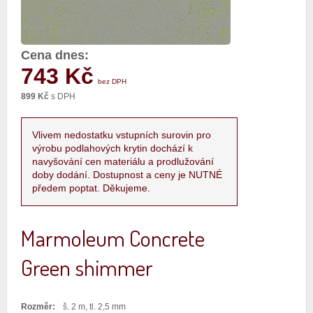
Cena dnes:
743 Kč
bez DPH
899 Kč
s DPH
Vlivem nedostatku vstupních surovin pro
výrobu podlahových krytin dochází k
navyšování cen materiálu a prodlužování
doby dodání. Dostupnost a ceny je NUTNÉ
předem poptat. Děkujeme.
Marmoleum Concrete
Green shimmer
Rozměr:
š. 2 m, tl. 2,5 mm