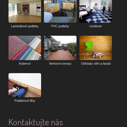
Laminátové podlahy
PVC podlahy
Linoleum
Koberce
Venkovní terasy
Obklady stěn a fasád
Podlahové lišty
Kontaktujte nás