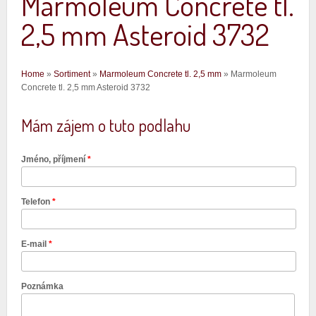
Marmoleum Concrete tl.
2,5 mm Asteroid 3732
Jste zde
Home
»
Sortiment
»
Marmoleum Concrete tl. 2,5 mm
» Marmoleum
Concrete tl. 2,5 mm Asteroid 3732
Mám zájem o tuto podlahu
Jméno, příjmení
*
Telefon
*
E-mail
*
Poznámka