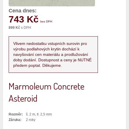
Cena dnes:
743 Kč
bez DPH
899 Kč
s DPH
Vlivem nedostatku vstupních surovin pro
výrobu podlahových krytin dochází k
navyšování cen materiálu a prodlužování
doby dodání. Dostupnost a ceny je NUTNÉ
předem poptat. Děkujeme.
Marmoleum Concrete
Asteroid
Rozměr:
š. 2 m, tl. 2,5 mm
Záruka:
2 roky