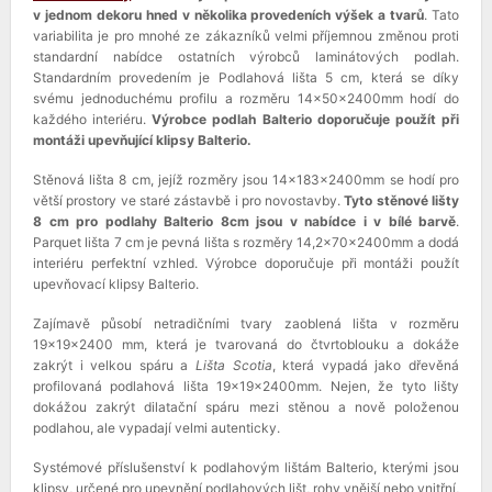
v jednom dekoru hned v několika provedeních výšek a tvarů
. Tato
variabilita je pro mnohé ze zákazníků velmi příjemnou změnou proti
standardní nabídce ostatních výrobců laminátových podlah.
Standardním provedením je Podlahová lišta 5 cm, která se díky
svému jednoduchému profilu a rozměru 14x50x2400mm hodí do
každého interiéru.
Výrobce podlah Balterio doporučuje použít při
montáži upevňující klipsy Balterio.
Stěnová lišta 8 cm, jejíž rozměry jsou 14x183x2400mm se hodí pro
větší prostory ve staré zástavbě i pro novostavby.
Tyto stěnové lišty
8 cm pro podlahy Balterio 8cm jsou v nabídce i v bílé barvě
.
Parquet lišta 7 cm je pevná lišta s rozměry 14,2x70x2400mm a dodá
interiéru perfektní vzhled. Výrobce doporučuje při montáži použít
upevňovací klipsy Balterio.
Zajímavě působí netradičními tvary zaoblená lišta v rozměru
19x19x2400 mm, která je tvarovaná do čtvrtoblouku a dokáže
zakrýt i velkou spáru a
Lišta Scotia
, která vypadá jako dřevěná
profilovaná podlahová lišta 19x19x2400mm. Nejen, že tyto lišty
dokážou zakrýt dilatační spáru mezi stěnou a nově položenou
podlahou, ale vypadají velmi autenticky.
Systémové příslušenství k podlahovým lištám Balterio, kterými jsou
klipsy, určené pro upevnění podlahových lišt, rohy vnější nebo vnitřní,