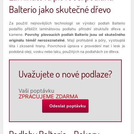
Balterio jako skutečné dřevo
Za použití nejnovějších technologií se výrobci podlah Balterio
podařilo přiblížit laminátovou podlahu přírodní struktuře dřeva a
kamene.
Povrchy plovoucích podlah Balterio jsou od skutečného
originálu téměř nerozeznatelné
. Mají prohlubně a póry, vystouplá
léta i zkosené hrany. Povrchová úprava v provedení mat i lesk je
podobná oleji, vosku nebo laku, použitých na podlahách ze dřeva.
Uvažujete o nové podlaze?
Vaši poptávku
ZPRACUJEME ZDARMA