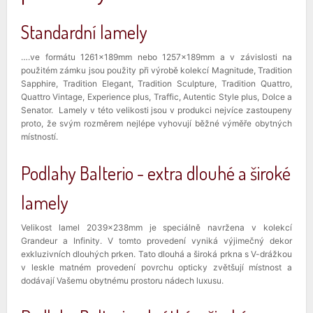
Standardní lamely
….ve formátu 1261x189mm nebo 1257x189mm a v závislosti na
použitém zámku jsou použity při výrobě kolekcí Magnitude, Tradition
Sapphire, Tradition Elegant, Tradition Sculpture, Tradition Quattro,
Quattro Vintage, Experience plus, Traffic, Autentic Style plus, Dolce a
Senator. Lamely v této velikosti jsou v produkci nejvíce zastoupeny
proto, že svým rozměrem nejlépe vyhovují běžné výměře obytných
místností.
Podlahy Balterio - extra dlouhé a široké
lamely
Velikost lamel 2039x238mm je speciálně navržena v kolekcí
Grandeur a Infinity. V tomto provedení vyniká výjimečný dekor
exkluzivních dlouhých prken. Tato dlouhá a široká prkna s V-drážkou
v leskle matném provedení povrchu opticky zvětšují místnost a
dodávají Vašemu obytnému prostoru nádech luxusu.