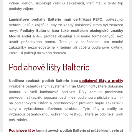
výběru dekoru, uspokojit většinu zákazníků, kteří mají o tento typ
podlahy zájem.
Laminátové podlahy Balterio mají certifikaci PEFC
, potvrzující
ochranu lesů a zajišťuje, aby za každý pokácený strom byl zasazen
nový.
Podlahy Balterio jsou také nositelem ekologické značky
Modrý anděl a A+
, protože obsahují 10x méně formaldehydů, než
uvádí požadovaná norma. Toto je v současnosti pro mnohé
zákazníky nezanedbatelné kriterium při výběru podlahové krytiny,
kterou si pořizují do svého domova.
Podlahové lišty Balterio
Nedílnou součástí podlah Balterio jsou
podlahové lišty a profily
vyráběné patentovaným systémem True Matching® , které dokonale
padnou k Vaší laminátové podlaze. Díky tomuto preciznímu
provedení zákazník nepozná rozdíl mezi podlahou a příslušenstvím -
na podlahových lištách a přechodových profilech najde zákazník i
suky a vykreslenou dřevěnou strukturu. Tyto lišty a profily se
vyznačují patentovanou ochrannou vrstvou, která je odolnější proti
poškrábání.
Podlahové lišty
laminátových podlah Balterio si může klient vybrat