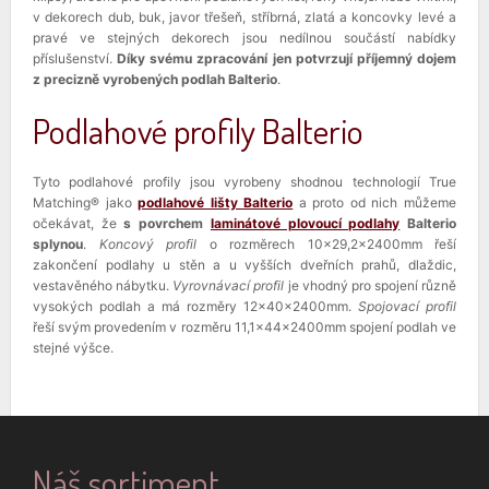
v dekorech dub, buk, javor třešeň, stříbrná, zlatá a koncovky levé a
pravé ve stejných dekorech jsou nedílnou součástí nabídky
příslušenství.
Díky svému zpracování jen potvrzují příjemný dojem
z precizně vyrobených podlah Balterio
.
Podlahové profily Balterio
Tyto podlahové profily jsou vyrobeny shodnou technologií True
Matching® jako
podlahové lišty Balterio
a proto od nich můžeme
očekávat, že
s povrchem
laminátové plovoucí podlahy
Balterio
splynou
.
Koncový profil
o rozměrech 10x29,2x2400mm řeší
zakončení podlahy u stěn a u vyšších dveřních prahů, dlaždic,
vestavěného nábytku.
Vyrovnávací profil
je vhodný pro spojení různě
vysokých podlah a má rozměry 12x40x2400mm.
Spojovací profil
řeší svým provedením v rozměru 11,1x44x2400mm spojení podlah ve
stejné výšce.
Náš sortiment