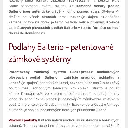
Rozměry lamel formátu Dlaždice 1192x392,5mm v kolekci Pure
Stone připomenou svému majiteli, že
kamenné dekory podlah
Balterio jsou autentické
právě v tomto poměru stran. Stylová V-
drážka na všech stranách lamel navozuje dojem skutečného
kamene, přitom na dotek je tento materiál velice příjemný.
Kolekce
laminátových plovoucích podlah Balterio v tomto formátu se hodí
do každé domácnosti
.
Podlahy Balterio - patentované
zámkové systémy
Patentovaný zámkový systém ClickXpress® laminátových
plovoucích podlah Balterio zajišťuje snadnou pokládku
a
usnadňuje spojení jednotlivých lamel, pevnost jejích spojů a bezešvý
povrch mezi jednotlivými lamelami. Pro kolekci Stretto je použit
zámek DropXpress®, ve kterém na krátké straně zapadají lamely
lehce do sebe. PressXpress® je nejnovějším zámkovým systémem,
použitým pro kolekce Gradeur, Infinity, Experience a Quattro Vintage
a umožňuje spojení podlahových lamel jen přitlačením k sobě
Plovoucí podlahy
Balterio nabízí širokou škálu dekorů a barevných
odstínů.
Tento výrobce laminátových plovoucích podlah, dokáže při