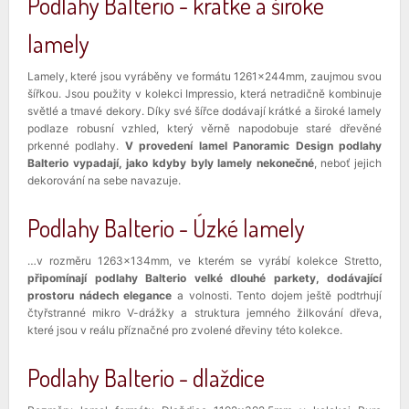
Podlahy Balterio - krátké a široké
lamely
Lamely, které jsou vyráběny ve formátu 1261x244mm, zaujmou svou
šířkou. Jsou použity v kolekci Impressio, která netradičně kombinuje
světlé a tmavé dekory. Díky své šířce dodávají krátké a široké lamely
podlaze robusní vzhled, který věrně napodobuje staré dřevěné
prkenné podlahy.
V provedení lamel Panoramic Design podlahy
Balterio vypadají, jako kdyby byly lamely nekonečné
, neboť jejich
dekorování na sebe navazuje.
Podlahy Balterio - Úzké lamely
…v rozměru 1263x134mm, ve kterém se vyrábí kolekce Stretto,
připomínají podlahy Balterio velké dlouhé parkety, dodávající
prostoru nádech elegance
a volnosti. Tento dojem ještě podtrhují
čtyřstranné mikro V-drážky a struktura jemného žilkování dřeva,
které jsou v reálu příznačné pro zvolené dřeviny této kolekce.
Podlahy Balterio - dlaždice