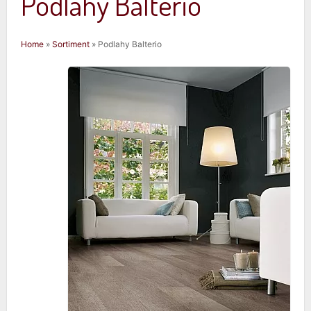
Podlahy Balterio
Jste zde
Home
»
Sortiment
» Podlahy Balterio