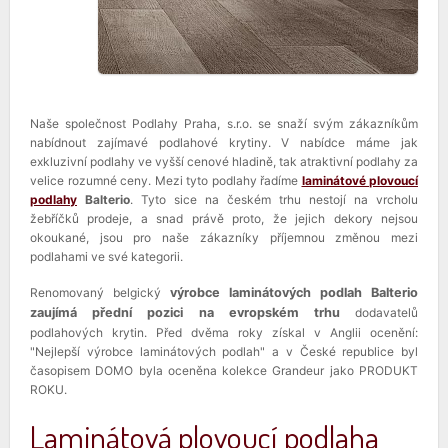
Naše společnost Podlahy Praha, s.r.o. se snaží svým zákazníkům
nabídnout zajímavé podlahové krytiny. V nabídce máme jak
exkluzivní podlahy ve vyšší cenové hladině, tak atraktivní podlahy za
velice rozumné ceny. Mezi tyto podlahy řadíme
laminátové plovoucí
podlahy
Balterio
. Tyto sice na českém trhu nestojí na vrcholu
žebříčků prodeje, a snad právě proto, že jejich dekory nejsou
okoukané, jsou pro naše zákazníky příjemnou změnou mezi
podlahami ve své kategorii.
Renomovaný belgický
výrobce laminátových podlah Balterio
zaujímá přední pozici na evropském trhu
dodavatelů
podlahových krytin. Před dvěma roky získal v Anglii ocenění:
"Nejlepší výrobce laminátových podlah" a v České republice byl
časopisem DOMO byla oceněna kolekce Grandeur jako PRODUKT
ROKU.
Laminátová plovoucí podlaha