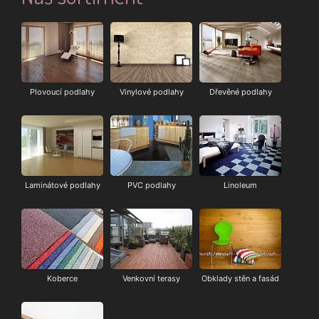
Plovoucí podlahy
Vinylové podlahy
Dřevěné podlahy
Laminátové podlahy
PVC podlahy
Linoleum
Koberce
Venkovní terasy
Obklady stěn a fasád