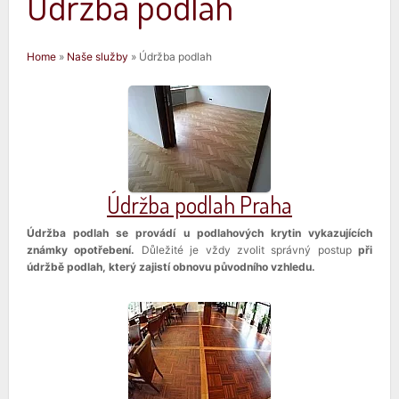
Údržba podlah
Jste zde
Home
»
Naše služby
» Údržba podlah
Údržba podlah Praha
Údržba podlah se provádí u podlahových krytin vykazujících
známky opotřebení.
Důležité je vždy zvolit správný postup
při
údržbě podlah, který zajistí obnovu původního vzhledu.