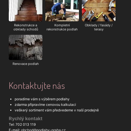
Rekonstrukce a
Kompletní
Obklady / fasády /
obklady schodů
rekonstrukce podlah
terasy
Renovace podlah
Kontaktujte nás
poradíme vám s výběrem podlahy
zdarma připravíme cenovou kalkulaci
veškerý sortiment vám předvedeme v naší prodejně
Rychlý kontakt
Tel: 702 013 119
E-mail:
obchod@podlahy-praha.cz