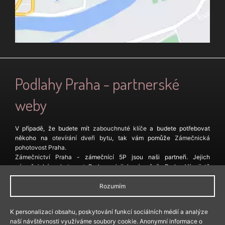
Podlahy Praha - partnerské
weby
V případě, že budete mít
zabouchnuté klíče
a budete potřebovat
někoho na
otevírání dveři bytu
, tak vám pomůže
Zámečnická
pohotovost Praha
.
Zámečnictví Praha
- zámečnící 5P jsou naši partneři. Jejich
zámečnická pohotovost Praha
a jejich
zámečník Praha
Vás jistě
nezklame.
Zámečnictví Praha 4
a služby s ním spojené Vám nabízí také
Rozumím
Zámečnictví Želivec
.
Pokud hledáte
zámečnictví Beroun
, tak vám je k dispozici
K personalizaci obsahu, poskytování funkcí sociálních médií a analýze
zámečnická pohotovost nonstop
.
naší návštěvnosti využíváme soubory cookie. Anonymní informace o