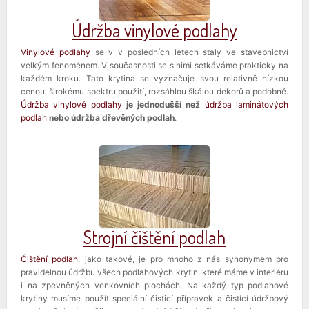
Údržba vinylové podlahy
Vinylové podlahy
se v v posledních letech staly ve stavebnictví
velkým fenoménem. V současnosti se s nimi setkáváme prakticky na
každém kroku. Tato krytina se vyznačuje svou relativně nízkou
cenou, širokému spektru použití, rozsáhlou škálou dekorů a podobně.
Údržba vinylové podlahy
je jednodušší než
údržba laminátových
podlah
nebo údržba dřevěných podlah
.
Strojní čištění podlah
Čištění podlah
, jako takové, je pro mnoho z nás synonymem pro
pravidelnou údržbu všech podlahových krytin, které máme v interiéru
i na zpevněných venkovních plochách. Na každý typ podlahové
krytiny musíme použít speciální čisticí přípravek a čistící údržbový