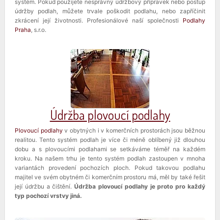
systém. Pokud použijete nesprávný údržbový přípravek nebo postup
údržby podlah, můžete trvale poškodit podlahu, nebo zapříčinit
zkrácení její životnosti. Profesionálové naší společnosti
Podlahy
Praha
, s.r.o.
Údržba plovoucí podlahy
Plovoucí podlahy
v obytných i v komerčních prostorách jsou běžnou
realitou. Tento systém podlah je více či méně oblíbený již dlouhou
dobu a s plovoucími podlahami se setkáváme téměř na každém
kroku. Na našem trhu je tento systém podlah zastoupen v mnoha
variantách provedení pochozích ploch. Pokud takovou podlahu
majitel ve svém obytném či komerčním prostoru má, měl by také řešit
její údržbu a čištění.
Údržba plovoucí podlahy je proto pro každý
typ pochozí vrstvy jiná.