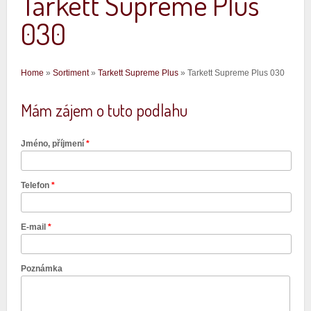
Tarkett Supreme Plus
030
Jste zde
Home
»
Sortiment
»
Tarkett Supreme Plus
» Tarkett Supreme Plus 030
Mám zájem o tuto podlahu
Jméno, příjmení
*
Telefon
*
E-mail
*
Poznámka