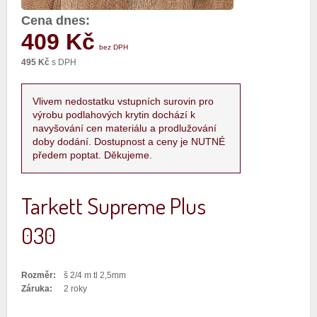
Cena dnes:
409 Kč
bez DPH
495 Kč
s DPH
Vlivem nedostatku vstupních surovin pro
výrobu podlahových krytin dochází k
navyšování cen materiálu a prodlužování
doby dodání. Dostupnost a ceny je NUTNÉ
předem poptat. Děkujeme.
Tarkett Supreme Plus
030
Rozměr:
š 2/4 m tl 2,5mm
Záruka:
2 roky