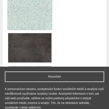
Rozumím
K personalizaci obsahu, poskytování funkcí sociálních médií a analýze naší
návštěvnosti využíváme soubory cookie. Anonymní informace o tom, jak
náš web používáte, sdílíme se svými partnery působícími v oblasti
sociálních médií, inzerce a analýz. Tím, že na stránkách setrváte,
souhlasíte s tímto sdělením.