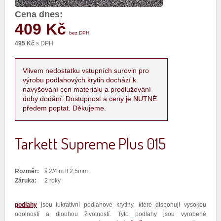
Cena dnes:
409 Kč
bez DPH
495 Kč
s DPH
Vlivem nedostatku vstupních surovin pro
výrobu podlahových krytin dochází k
navyšování cen materiálu a prodlužování
doby dodání. Dostupnost a ceny je NUTNÉ
předem poptat. Děkujeme.
Tarkett Supreme Plus 015
Rozměr:
š 2/4 m tl 2,5mm
Záruka:
2 roky
podlahy
jsou lukrativní podlahové krytiny, které disponují vysokou
odolností a dlouhou životností. Tyto podlahy jsou vyrobené