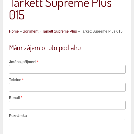
Tarkett Supreme Plus
015
Jste zde
Home
»
Sortiment
»
Tarkett Supreme Plus
» Tarkett Supreme Plus 015
Mám zájem o tuto podlahu
Jméno, příjmení
*
Telefon
*
E-mail
*
Poznámka