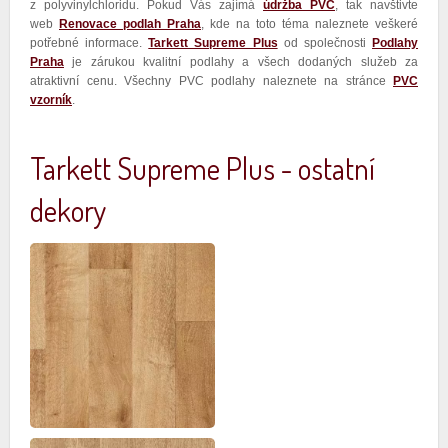
z polyvinylchloridu. Pokud Vás zajímá
údržba PVC
, tak navštivte
web
Renovace podlah Praha
, kde na toto téma naleznete veškeré
potřebné informace.
Tarkett Supreme Plus
od společnosti
Podlahy
Praha
je zárukou kvalitní podlahy a všech dodaných služeb za
atraktivní cenu. Všechny PVC podlahy naleznete na stránce
PVC
vzorník
.
Tarkett Supreme Plus - ostatní
dekory