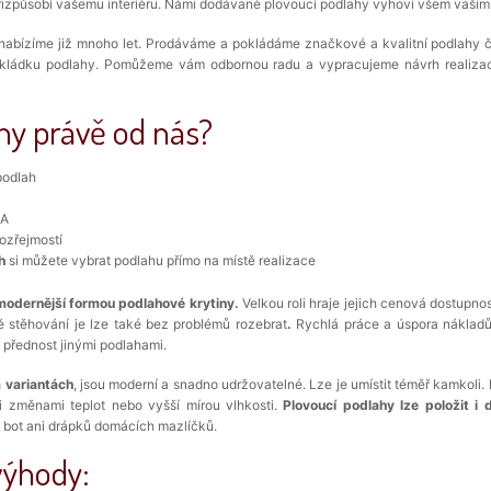
řizpůsobí vašemu interiéru. Námi dodávané plovoucí podlahy vyhoví všem vašim
m nabízíme již mnoho let. Prodáváme a pokládáme značkové a kvalitní podlahy 
pokládku podlahy. Pomůžeme vám odbornou radu a vypracujeme návrh realiz
hy právě od nás?
podlah
MA
mozřejmostí
h
si můžete vybrat podlahu přímo na místě realizace
jmodernější formou podlahové krytiny.
Velkou roli hraje jejich cenová dostupno
ě stěhování je lze také bez problémů rozebrat
.
Rychlá práce a úspora nákladů,
í přednost jinými podlahami.
 variantách
, jsou moderní a snadno udržovatelné. Lze je umístit téměř kamkoli.
i změnami teplot nebo vyšší mírou vlhkosti.
Plovoucí podlahy lze položit 
 bot ani drápků domácích mazlíčků.
výhody: