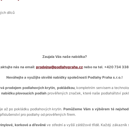
ých dílců
Zaujala Vás naše nabídka?
aktujte nás na email:
prodejna@podlahypraha.cz
nebo na tel. +420 734 338
Neváhejte a využijte skvělé nabídky společnosti Podlahy Praha s.r.o.!
ývá prodejem podlahových krytin, pokládkou
, kompletním servisem a technolo
s nabídku plovoucích podlah
prověřených značek, které naše podlahářství poklád
je až po pokládku podlahových krytin.
Pomůžeme Vám s výběrem té nejvhodně
příslušenství pro podlahy od prověřených firem.
 vinylové, korkové a dřevěné
ve střední a vyšší zátěžové třídě. Každý zákazník 