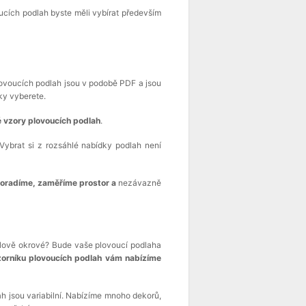
ucích podlah byste měli vybírat především
plovoucích podlah jsou v podobě PDF a jsou
ky vyberete.
vzory plovoucích podlah
.
Vybrat si z rozsáhlé nabídky podlah není
poradíme, zaměříme prostor a
nezávazně
elově okrové? Bude vaše plovoucí podlaha
zorníku plovoucích podlah vám nabízíme
h jsou variabilní. Nabízíme mnoho dekorů,