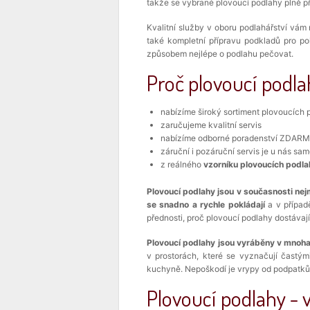
takže se vybrané plovoucí podlahy plně p
Kvalitní služby v oboru podlahářství vá
také kompletní přípravu podkladů pro 
způsobem nejlépe o podlahu pečovat.
Proč plovoucí podla
nabízíme široký sortiment plovoucích 
zaručujeme kvalitní servis
nabízíme odborné poradenství ZDAR
záruční i pozáruční servis je u nás sa
z reálného
vzorníku
plovoucích podla
Plovoucí podlahy
jsou v současnosti ne
se snadno a rychle pokládají
a v případ
přednosti, proč plovoucí podlahy dostávaj
Plovoucí podlahy jsou vyráběny v mnoha
v prostorách, které se vyznačují častým
kuchyně. Nepoškodí je vrypy od podpatků
Plovoucí podlahy - 