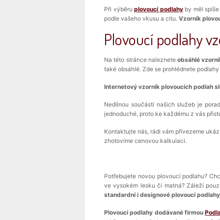
Při výběru
plovoucí podlahy
by měl spíše
podle vašeho vkusu a citu.
Vzorník plovo
Plovoucí podlahy vz
Na této stránce naleznete
obsáhlé vzorní
také obsáhlé. Zde se prohlédnete podlahy p
Internetový vzorník plovoucích podlah sl
Nedílnou součástí našich služeb je porad
jednoduché, proto ke každému z vás přist
Kontaktujte nás, rádi vám přivezeme uká
zhotovíme cenovou kalkulaci.
Potřebujete novou plovoucí podlahu? Chc
ve vysokém lesku či matná? Záleží pouz
standardní i designové plovoucí podlah
Plovoucí podlahy dodávané firmou
Podl