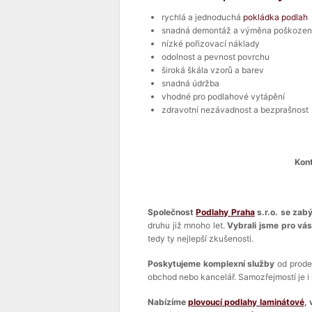
rychlá a jednoduchá
pokládka podlah
snadná demontáž a výměna poškozen
nízké pořizovací náklady
odolnost a pevnost povrchu
široká škála vzorů a barev
snadná údržba
vhodné pro podlahové vytápění
zdravotní nezávadnost a bezprašnost
Kont
Společnost
Podlahy Praha
s.r.o. se zab
druhu již mnoho let.
Vybrali jsme pro vá
tedy ty nejlepší zkušenosti.
Poskytujeme komplexní služby
od prode
obchod nebo kancelář. Samozřejmostí je i 
Nabízíme
plovoucí podlahy laminátové
,