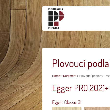
Plovoucí podla
Jste zde
Home
»
Sortiment
» Plovoucí podlahy - Vz
Egger PRO 2021+
Egger Classic 31