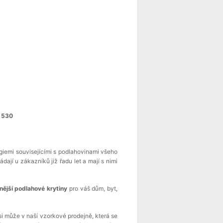
 530
giemi souvisejícími s podlahovinami všeho
ají u zákazníků již řadu let a mají s nimi
jší podlahové krytiny
pro váš dům, byt,
si může v naší vzorkové prodejně, která se