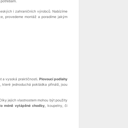
 potřebám.
českých i zahraničních výrobců. Nabízíme
ace, provedeme montáž a poradíme jakým
st a vysoká praktičnosti
. Plovoucí podlahy
 které jednoduchá pokládka přináší, jsou
 Díky jejich vlastnostem mohou být použity
i do méně vytápěné chodby,
koupelny, či