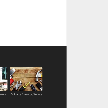
rukce
Obklady / fasády / terasy