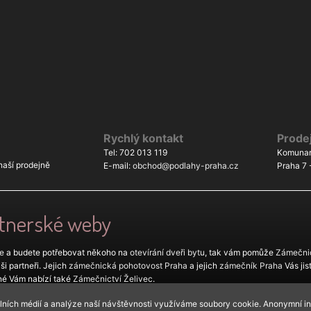
Rychlý kontakt
Prode
Tel: 702 013 119
Komunar
aší prodejně
E-mail:
obchod@podlahy-praha.cz
Praha 7 
rtnerské weby
e
a budete potřebovat někoho na
otevírání dveři bytu
, tak vám pomůže
Zámečnic
i partneři. Jejich
zámečnická pohotovost Praha
a jejich
zámečník Praha
Vás jis
né Vám nabízí také
Zámečnictví Želivec
.
ám je k dispozici
zámečnická pohotovost nonstop
.
álních médií a analýze naší návštěvnosti využíváme soubory cookie. Anonymní i