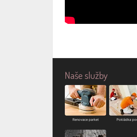
Naše služby
Renovace parket
Pokládka po