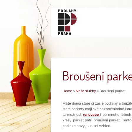
Broušení park
Jste zde
Home
»
Naše služby
» Broušení parket
Máte doma staré či zašlé podlahy a toužít
staré parkety mají své nezaměnitelné kou
tu možnost
renovace
i po mnoho letech
krásy parket patří broušení parket. Tent
podlaze nový, luxusní vzhled.