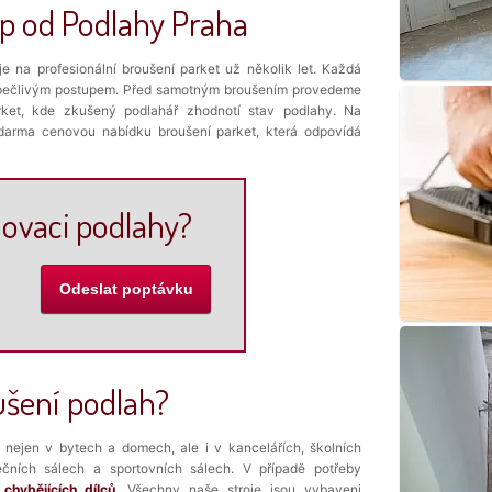
up od
Podlahy Praha
je na profesionální broušení parket už několik let. Každá
a pečlivým postupem. Před samotným broušením provedeme
rket, kde zkušený podlahář zhodnotí stav podlahy. Na
darma cenovou nabídku broušení parket, která odpovídá
ovaci podlahy?
šení podlah?
t nejen v bytech a domech, ale i v kancelářích, školních
ečních sálech a sportovních sálech. V případě potřeby
i
chybějících dílců
. Všechny naše stroje jsou vybaveni