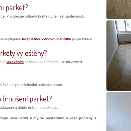
ní parket?
áce. Pro přesné odhady kontaktujte naší společnost.
t. Poskytujeme
bezplatnou cenovou nabídku
po prohlídce.
rkety vyleštěny?
rava
lakováním
nebo olejováním pro luxusní vzhled.
?
dsáváním pro minimální prašnost práce.
o broušení parket?
poškození a dobře držet na podkladu.
, dejte nám vědět a my se postaráme o vaše podlahy s