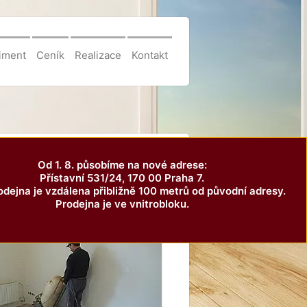
iment
Ceník
Realizace
Kontakt
Od 1. 8. působíme na nové adrese:
Přístavní 531/24, 170 00 Praha 7.
dejna je vzdálena přibližně 100 metrů od původní adresy.
Prodejna je ve vnitrobloku.