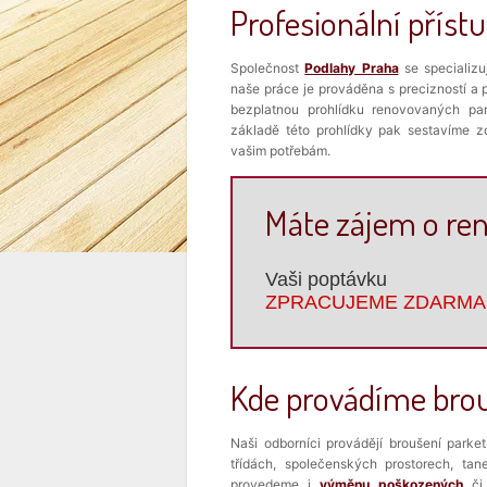
Profesionální příst
Společnost
Podlahy Praha
se specializu
naše práce je prováděna s precizností 
bezplatnou prohlídku renovovaných pa
základě této prohlídky pak sestavíme z
vašim potřebám.
Máte zájem o ren
Vaši poptávku
ZPRACUJEME ZDARMA
Kde provádíme brou
Naši odborníci provádějí broušení parke
třídách, společenských prostorech, tan
provedeme i
výměnu poškozených
č