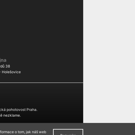
jna
dů 38
- Holešovice
ká pohotovost Praha
.
tě nezklame.
nformace o tom, jak náš web