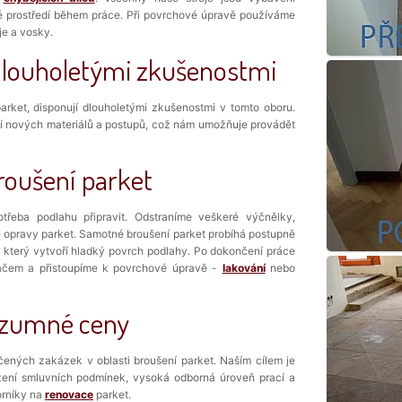
é prostředí během práce. Při povrchové úpravě používáme
je a vosky.
 dlouholetými zkušenostmi
 parket, disponují dlouholetými zkušenostmi v tomto oboru.
í nových materiálů a postupů, což nám umožňuje provádět
roušení parket
řeba podlahu připravit. Odstraníme veškeré výčnělky,
 opravy parket. Samotné broušení parket probíhá postupně
 který vytvoří hladký povrch podlahy. Po dokončení práce
ačem a přistoupíme k povrchové úpravě -
lakování
nebo
ozumné ceny
ených zakázek v oblasti broušení parket. Naším cílem je
ržení smluvních podmínek, vysoká odborná úroveň prací a
orníky na
renovace
parket.