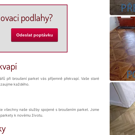
ovaci podlahy?
kvapí
ů při broušení parket vás příjemně překvapí. Vaše staré
rý zaujme každého.
jte všechny naše služby spojené s broušením parket. Jsme
e parkety k novému životu.
ky