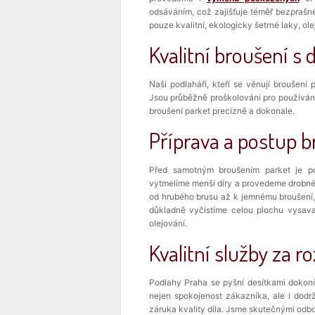
odsáváním, což zajišťuje téměř bezprašn
pouze kvalitní, ekologicky šetrné laky, ole
Kvalitní broušení s
Naši podlaháři, kteří se věnují broušení
Jsou průběžně proškolováni pro používán
broušení parket precizně a dokonale.
Příprava a postup b
Před samotným broušením parket je pot
vytmelíme menší díry a provedeme drobné
od hrubého brusu až k jemnému broušení,
důkladně vyčistíme celou plochu vysav
olejování.
Kvalitní služby za
r
Podlahy Praha se pyšní desítkami dokonč
nejen spokojenost zákazníka, ale i dod
záruka kvality díla. Jsme skutečnými odb