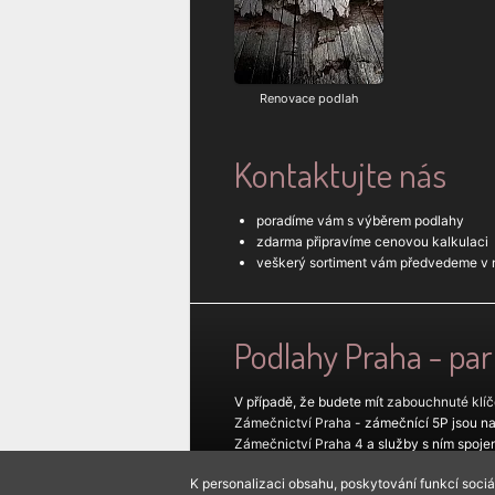
Renovace podlah
Kontaktujte nás
poradíme vám s výběrem podlahy
zdarma připravíme cenovou kalkulaci
veškerý sortiment vám předvedeme v n
Podlahy Praha - pa
V případě, že budete mít
zabouchnuté klíč
Zámečnictví Praha
- zámečnící 5P jsou naš
Zámečnictví Praha 4
a služby s ním spoje
Pokud hledáte
zámečnictví Beroun
, tak v
K personalizaci obsahu, poskytování funkcí soci