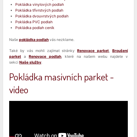
Pokládka vinylových podlah
Pokládka třívrstvých podlah
Pokládka dvouvrstvých podlah
Pokládka PVC podlah
Pokládka podlah ceník
Naše
pokládka podlah
vás nezklame.
Také by vás mohli zajímat stránky
Renovace parket
,
Broušení
parket
a
Renovace podlah
, které na našem webu najdete v
sekci
Naše služby
.
Pokládka masivních parket -
video