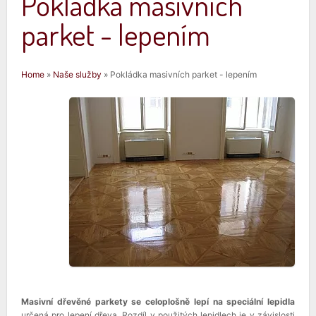
Pokládka masivních
parket - lepením
Jste zde
Home
»
Naše služby
» Pokládka masivních parket - lepením
Masivní dřevěné parkety se celoplošně lepí na speciální lepidla
určená pro lepení dřeva. Rozdíl v použitých lepidlech je v závislosti