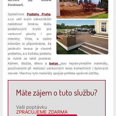
životnosti.
Společnost
Podlahy Praha
,
s.r.o. umí svým zákazníkům
nabídnout širokou škálu
podlahových krytin pro
venkovní plochy i pro
interiéry. Víme, a našim
klientům to připomínáme, že
jakákoliv terasa je vlastně
podlahou, a o každou podlahu
je nutné se také postarat.
Kámen, dlažba, dřevo a
beton
jsou nejobvyklejšími materiály,
používanými při realizaci venkovních teras komerčních i bytových
staveb. Všechny tyto materiály spojuje potřeba správné údržby.
Máte zájem o tuto službu?
Vaši poptávku
ZPRACUJEME ZDARMA