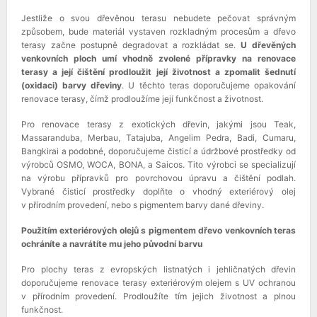
Jestliže o svou dřevěnou terasu nebudete pečovat správným
způsobem, bude materiál vystaven rozkladným procesům a dřevo
terasy začne postupně degradovat a rozkládat se.
U dřevěných
venkovních ploch umí vhodně zvolené přípravky na renovace
terasy a její čištění prodloužit její životnost a zpomalit šednutí
(oxidaci) barvy dřeviny
. U těchto teras doporučujeme opakování
renovace terasy, čímž prodloužíme její funkčnost a životnost.
Pro renovace terasy z exotických dřevin, jakými jsou Teak,
Massaranduba, Merbau, Tatajuba, Angelim Pedra, Badi, Cumaru,
Bangkirai a podobné, doporučujeme čisticí a údržbové prostředky od
výrobců OSMO, WOCA, BONA, a Saicos. Tito výrobci se specializují
na výrobu přípravků pro povrchovou úpravu a čištění podlah.
Vybrané čisticí prostředky doplňte o vhodný exteriérový olej
v přírodním provedení, nebo s pigmentem barvy dané dřeviny.
Použitím exteriérových olejů s pigmentem dřevo venkovních teras
ochráníte a navrátíte mu jeho původní barvu
Pro plochy teras z evropských listnatých i jehličnatých dřevin
doporučujeme renovace terasy exteriérovým olejem s UV ochranou
v přírodním provedení. Prodloužíte tím jejich životnost a plnou
funkčnost.