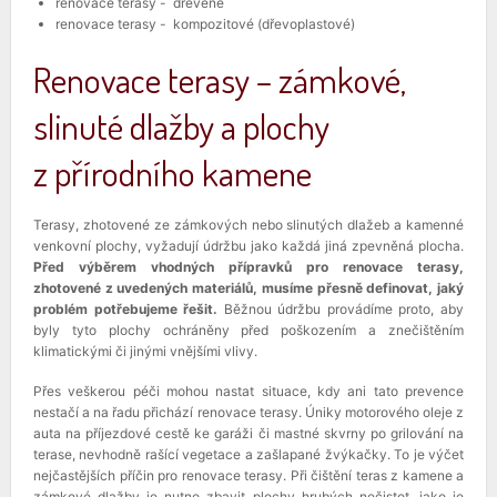
renovace terasy - dřevěné
renovace terasy - kompozitové (dřevoplastové)
Renovace terasy – zámkové,
slinuté dlažby a plochy
z přírodního kamene
Terasy, zhotovené ze zámkových nebo slinutých dlažeb a kamenné
venkovní plochy, vyžadují údržbu jako každá jiná zpevněná plocha.
Před výběrem vhodných přípravků pro renovace terasy,
zhotovené z uvedených materiálů, musíme přesně definovat, jaký
problém potřebujeme řešit.
Běžnou údržbu provádíme proto, aby
byly tyto plochy ochráněny před poškozením a znečištěním
klimatickými či jinými vnějšími vlivy.
Přes veškerou péči mohou nastat situace, kdy ani tato prevence
nestačí a na řadu přichází renovace terasy. Úniky motorového oleje z
auta na příjezdové cestě ke garáži či mastné skvrny po grilování na
terase, nevhodně rašící vegetace a zašlapané žvýkačky. To je výčet
nejčastějších příčin pro renovace terasy. Při čištění teras z kamene a
zámkové dlažby je nutno zbavit plochy hrubých nečistot, jako je