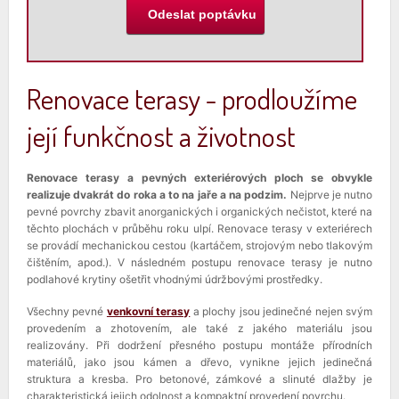
Renovace terasy - prodloužíme
její funkčnost a životnost
Renovace terasy a pevných exteriérových ploch se obvykle
realizuje dvakrát do roka a to na jaře a na podzim.
Nejprve je nutno
pevné povrchy zbavit anorganických i organických nečistot, které na
těchto plochách v průběhu roku ulpí. Renovace terasy v exteriérech
se provádí mechanickou cestou (kartáčem, strojovým nebo tlakovým
čištěním, apod.). V následném postupu renovace terasy je nutno
podlahové krytiny ošetřit vhodnými údržbovými prostředky.
Všechny pevné
venkovní terasy
a plochy jsou jedinečné nejen svým
provedením a zhotovením, ale také z jakého materiálu jsou
realizovány. Při dodržení přesného postupu montáže přírodních
materiálů, jako jsou kámen a dřevo, vynikne jejich jedinečná
struktura a kresba. Pro betonové, zámkové a slinuté dlažby je
charakteristická jejich odolnost a kompaktní provedení povrchu.