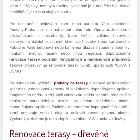
bláto či lišejníky, mechy a traviny. Následně je nutno řešit hloubkové
znečištění, jako jsou olejové skvrny.
Pro odstranění olejových skvrn nebo parazitů Vám společnost
Podlahy Praha, s.r.o. umí nabídnout celou řadu přípravků. Jedná se o
odstraňovače a absorbenty, které vyčistí většinu tukových,
olejových a dalších mastných skvrn do hloubky i bez kartáčování.
Pokud je Vaše betonová nebo kamenná dlažba napadena lišejníky,
houbami, mechy, řasami nebo jinou vegetací, doporučujeme
renovace terasy použitím fungicidních a herbicidních přípravků
.
Takové přípravky na renovace terasy vyrábí společnosti WOCA a
OSMO.
Po dokonalém vyčištění
podlahy na terasy
a opravě poškozených
spár mezi jednotlivými kameny či dlaždicemi doporučujeme aplikaci
fungicidního nátěru, který Vaši zámkovou dlažbu ochrání před dalším
nárůstem parazitických rostlin. Na celou dlážděnou plochu
doporučujeme aplikaci finálního ochranného impregnačního nátěru,
který odpuzuje vodu i oleje a celkově zpevní pevnou plochu.
Výsledným efektem je také zlepšení vzhledu Vaší zámkové dlažby.
Renovace terasy - dřevěné