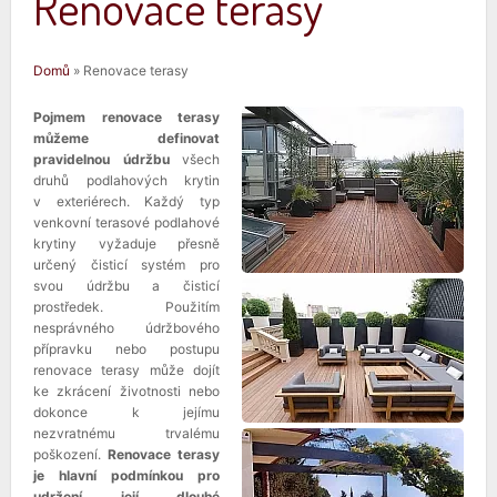
Renovace terasy
Jste zde
Domů
» Renovace terasy
Pojmem renovace terasy
můžeme definovat
pravidelnou údržbu
všech
druhů podlahových krytin
v exteriérech. Každý typ
venkovní terasové podlahové
krytiny vyžaduje přesně
určený čisticí systém pro
svou údržbu a čisticí
prostředek. Použitím
nesprávného údržbového
přípravku nebo postupu
renovace terasy může dojít
ke zkrácení životnosti nebo
dokonce k jejímu
nezvratnému trvalému
poškození.
Renovace terasy
je hlavní podmínkou pro
udržení její dlouhé