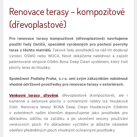
Renovace terasy – kompozitové
(dřevoplastové)
Pro renovace terasy kompozitové (dřevoplastové) navrhujeme
použití řady čističů, speciálně vyrobených pro pochozí povrchy
teras z těchto matriálů.
Takové řady prostředků na náš trh dodávají
výrobci OSMO nebo WOCA. Nově dokážeme nabídnout a zajistit
patentované strojové čištění Bona Deep Clean systémem, který čistí
plochy teras do hloubky.
Společnost Podlahy Praha, s.r.o. umí svým zákazníkům nabídnout
vhodné údržbové prostředky pro renovace terasy v exteriérech.
Venkovní terasy dřevěné
, dřevoplastové (kompozitové), ale i
kamenné a betonové plochy s ochrannými nátěry lze hloubkově
čistit. Renovace terasy BONA Deep Clean hloubkovým čištěním
v exteriérech našim klientům doporučujeme jako prostředek pro
důkladnou údržbu na začátku a po ukončení sezony používání
venkovních ploch. Po důkladném vyčištění je důležité následné
ošetření předmětných ploch vhodnými ochrannými prostředky.