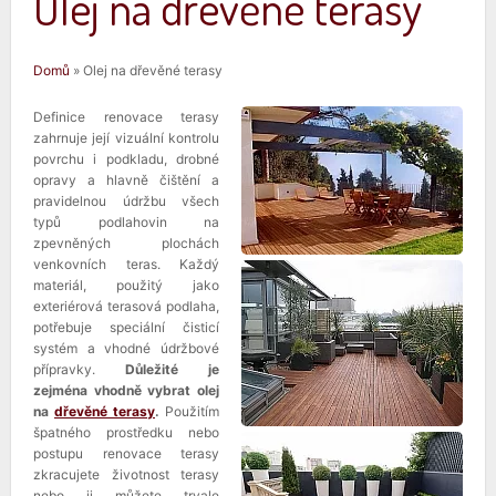
Olej na dřevěné terasy
Jste zde
Domů
» Olej na dřevěné terasy
Definice renovace terasy
zahrnuje její vizuální kontrolu
povrchu i podkladu, drobné
opravy a hlavně čištění a
pravidelnou údržbu všech
typů podlahovin na
zpevněných plochách
venkovních teras. Každý
materiál, použitý jako
exteriérová terasová podlaha,
potřebuje speciální čisticí
systém a vhodné údržbové
přípravky.
Důležité je
zejména vhodně vybrat olej
na
dřevěné terasy
.
Použitím
špatného prostředku nebo
postupu renovace terasy
zkracujete životnost terasy
nebo ji můžete trvale