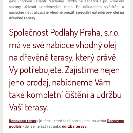
jako vhodnou variantu důkladné údržby na začátku a po ukončení
sezony užívání exteriérových teras. Po důkladném vyčištění a
následné neutralizaci
je vhodné použít speciální exteriérový olej na
dřevěné terasy.
Společnost Podlahy Praha, s.r.o.
má ve své nabídce vhodný olej
na dřevěné terasy, který právě
Vy potřebujete. Zajistíme nejen
jeho prodej, nabídneme Vám
také kompletní čištění a údržbu
Vaší terasy.
Renovace teras
y je téma, které také popisujeme na webu
Renovace
podlah
, kde lze nelézt i stránku
údržba terasy
.