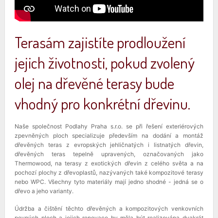
Terasám zajistíte prodloužení
jejich životnosti, pokud zvolený
olej na dřevěné terasy bude
vhodný pro konkrétní dřevinu.
Naše společnost Podlahy Praha s.r.o. se při řešení exteriérových
zpevněných ploch specializuje především na dodání a montáž
dřevěných teras z evropských jehličnatých i listnatých dřevin,
dřevěných teras tepelně upravených, označovaných jako
Thermowood, na terasy z exotických dřevin z celého světa a na
pochozí plochy z dřevoplastů, nazývaných také kompozitové terasy
nebo WPC. Všechny tyto materiály mají jedno shodné - jedná se o
dřevo a jeho varianty.
Údržba a čištění těchto dřevěných a kompozitových venkovních
pevných ploch a jejich renovace by měla být realizována dvakrát