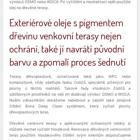
výrobců OSMO nebo WOCA. Po vyčištění a neutralizaci opět použijte
olej na dřevěné terasy.
Exteriérové oleje s pigmentem
dřevinu venkovní terasy nejen
ochrání, také jí navrátí původní
barvu a zpomalí proces šednutí
Terasy dřevoplastové, označované také jako WPC nebo
kompozitové, vždy ošetřujte řadou čističů, speciálně určených pro
plochy z těchto matriálů. Takové řady vhodných čističů a
údržbových prostředků na náš trh dodávají výrobci OSMO a WOCA.
Našim zákazníkům dokážeme nabídnout a zajistit také strojové
čištění Bona Deep Clean systémem, který vyčistí plochy
dřevoplastových teras.
Dřevěné venkovní terasy s aplikovanými ochrannými nátěry si
můžete nechat vyčistit hloubkově. Renovace dřevěných venkovních
teras použitím hloubkového čištění svým klientům doporučujeme