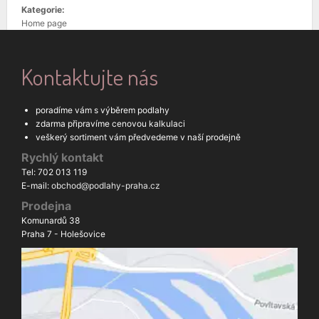
Kategorie:
Home page
Kontaktujte nás
poradíme vám s výběrem podlahy
zdarma připravíme cenovou kalkulaci
veškerý sortiment vám předvedeme v naší prodejně
Rychlý kontakt
Tel: 702 013 119
E-mail:
obchod@podlahy-praha.cz
Prodejna
Komunardů 38
Praha 7 - Holešovice