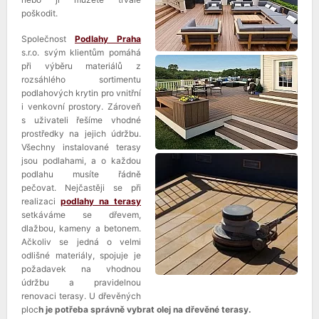
poškodit.
Společnost
Podlahy Praha
s.r.o. svým klientům pomáhá
při výběru materiálů z
rozsáhlého sortimentu
podlahových krytin pro vnitřní
i venkovní prostory. Zároveň
s uživateli řešíme vhodné
prostředky na jejich údržbu.
Všechny instalované terasy
jsou podlahami, a o každou
podlahu musíte řádně
pečovat. Nejčastěji se při
realizaci
podlahy na terasy
setkáváme se dřevem,
dlažbou, kameny a betonem.
Ačkoliv se jedná o velmi
odlišné materiály, spojuje je
požadavek na vhodnou
údržbu a pravidelnou
renovaci terasy. U dřevěných
ploc
h je potřeba správně vybrat olej na dřevěné terasy.