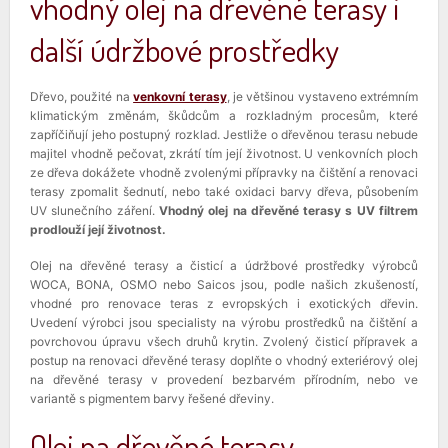
vhodný olej na dřevěné terasy i
další údržbové prostředky
Dřevo, použité na
venkovní terasy
, je většinou vystaveno extrémním
klimatickým změnám, škůdcům a rozkladným procesům, které
zapříčiňují jeho postupný rozklad. Jestliže o dřevěnou terasu nebude
majitel vhodně pečovat, zkrátí tím její životnost. U venkovních ploch
ze dřeva dokážete vhodně zvolenými přípravky na čištění a renovaci
terasy zpomalit šednutí, nebo také oxidaci barvy dřeva, působením
UV slunečního záření.
Vhodný olej na dřevěné terasy s UV filtrem
prodlouží její životnost.
Olej na dřevěné terasy a čisticí a údržbové prostředky výrobců
WOCA, BONA, OSMO nebo Saicos jsou, podle našich zkušeností,
vhodné pro renovace teras z evropských i exotických dřevin.
Uvedení výrobci jsou specialisty na výrobu prostředků na čištění a
povrchovou úpravu všech druhů krytin. Zvolený čisticí přípravek a
postup na renovaci dřevěné terasy doplňte o vhodný exteriérový olej
na dřevěné terasy v provedení bezbarvém přírodním, nebo ve
variantě s pigmentem barvy řešené dřeviny.
Olej na dřevěné terasy