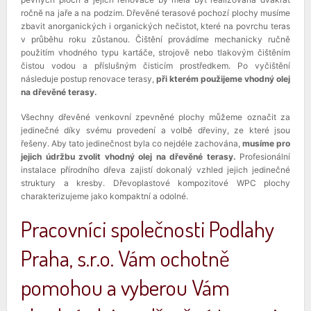
ročně na jaře a na podzim. Dřevěné terasové pochozí plochy musíme
zbavit anorganických i organických nečistot, které na povrchu teras
v průběhu roku zůstanou. Čištění provádíme mechanicky ručně
použitím vhodného typu kartáče, strojově nebo tlakovým čištěním
čistou vodou a příslušným čisticím prostředkem. Po vyčištění
následuje postup renovace terasy,
při kterém použijeme vhodný olej
na dřevěné terasy.
Všechny dřevěné venkovní zpevněné plochy můžeme označit za
jedinečné díky svému provedení a volbě dřeviny, ze které jsou
řešeny. Aby tato jedinečnost byla co nejdéle zachována,
musíme pro
jejich údržbu zvolit vhodný olej na dřevěné terasy.
Profesionální
instalace přírodního dřeva zajistí dokonalý vzhled jejich jedinečné
struktury a kresby. Dřevoplastové kompozitové WPC plochy
charakterizujeme jako kompaktní a odolné.
Pracovníci společnosti Podlahy
Praha, s.r.o. Vám ochotně
pomohou a vyberou Vám