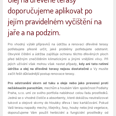
doporučujeme aplikovat po
jejím pravidelném vyčištění na
jaře a na podzim.
Pro vhodný výběr přípravků na údržbu a renovaci dřevěné terasy
potřebujete přesně určit, jaké problémy potřebujete odstranit.
Obvyklé čištění a údržba zajišťuje ochranu těchto dřevěných ploch
před běžným znečištěním klimatickými a jinými vnějšími vlivy. Při
jejich užívání však mohou však nastat případy,
kdy ani tato rutinní
údržba a olej na dřevěné terasy nejsou dostatečné
a Vy musíte
začít řešit důkladnější postup renovace terasy.
Pro odstranění skvrn od tuku a oleje nebo jako prevenci proti
nežádoucím parazitům
, mechům a houbám Vám společnost Podlahy
Praha, s.r.o. umí ze svého portfolia nabídnout celou řadu prostředků.
Jedná se o vhodné čističe a absorbenty, které dokážou neutralizovat
tukové a olejové skvrny do hloubky dřeva i bez kartáčování. Pokud
Vaši terasu napadly mechy, lišejníky, řasy, houby nebo jiná vegetace,
doporučujeme Vám použít herbicidní a fungicidní prostředky od