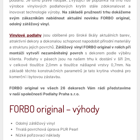
podlahu. Je tomu právě naopak. Zvyšující se poptávka na trhu nutí
výrobce vinylových podlahových krytin stále zdokonalovat a
inovovat technologie výroby.
Na základě pružnosti trhu dokážeme
svým zákazníkům nabídnout aktuální novinku FORBO original,
odolný zátěžový vinyl.
Vinylové podlahy
jsou oblíbené pro široké škály aktuálních barev,
atraktivní dekory a dokonalou schopnost napodobit přírodní materiály
a strukturu jejich povrchů.
Zátěžový vinyl FORBO original v rolích při
montáži vytvoří nezaměnitelný povrch
s dekorem podle výběru
klienta. Podlahy v pásech jsou na našem trhu k dostání v šíři 2m,
v celkové tloušťce 2,0mm a tloušťce nášlapné vrstvy 0,7mm. Na
základě těchto konstrukčních parametrů je tato krytina vhodná pro
komerční i bytovou zástavbu.
FORBO original ve všech 26 dekorech Vám rádi představíme
v naší společnosti Podlahy Praha s.r.o.
FORBO original – výhody
Odolný zátěžový vinyl
Trvalá povrchová úprava PUR Pearl
Nízké pořizovací náklady