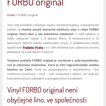
FORBO original
Jste zde
Domů
» FORBO original
Tam, kde prostředí vyžaduje vysoký standard hygieny a bezpečnosti
podlah, je
vhodné použít komerční zátěžový vinyl v rolích FORBO
original, který Vám u nás dokážeme nabídnout.
V naší nabídce si
může zákazník vybrat z 8 dekorů dřeva, 6 mramorových a 12
barevných dekorů tohoto zátěžového vinylu. V podlahovém studiu
společnosti
Podlahy Praha
s.r.o. Vám můžeme tuto zajímavou krytinu
představit na konkrétních vzorcích.
Vinylová podlaha FORBO original je vyrobená z polyvinylchloridu,
což je chemická sloučenina, která je třetí nejpoužívanější umělou
hmotou na Zemi,
hned po polypropylenu a polyethylenu. Tato
chemická sloučenina – vinyl – není rozpustná v olejích, ve vodě ani
koncentrovaných zásadách a anorganických kyselinách.
Vinyl FORBO original není
obyčejné lino, ve společnosti