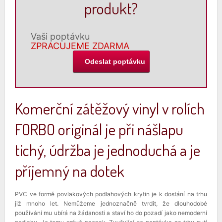
produkt?
Vaši poptávku
ZPRACUJEME ZDARMA
Komerční zátěžový vinyl v rolích
FORBO originál je při nášlapu
tichý, údržba je jednoduchá a je
příjemný na dotek
PVC ve formě povlakových podlahových krytin je k dostání na trhu
již mnoho let. Nemůžeme jednoznačně tvrdit, že dlouhodobé
používání mu ubírá na žádanosti a staví ho do pozadí jako nemoderní