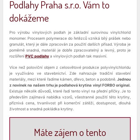
Podlahy Praha s.r.o. Vám to
dokážeme
Pro výrobu vinylových podlah je základní surovinou vinylchlorid
monomer. Procesem polymerace do řetězců vzniká bílý prášek nebo
granulát, který je dále zpracován za použití dalších přísad. Výroba je
poměrně snadná, materiál je dobře zpracovatelný a levný, proto je
rozšíření
PVC podlahy
a vinylových podlah tak masivní.
Více než poloviční objem z celosvětové produkce polyvinylchloridu
je využíváno ve stavebnictví. Zde nahrazuje tradiční stavební
materiály, mezi které řadíme kámen, dřevo, beton a podobně.
Jednou
z novinek na našem trhu je podlahová krytina vinyl FORBO original.
Existuje několik důvodů, které řadí tento vinyl na přední příčky. Je to
především zajímavá nabídka vzorů, všestranné použití této krytiny,
příznivá cena, trvanlivost při komerční zátěži, dostupnost, dlouhá
životnost a snadná pokládka krytiny.
Máte zájem o tento