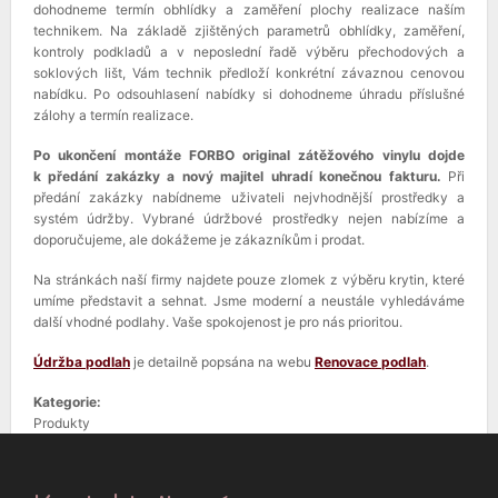
dohodneme termín obhlídky a zaměření plochy realizace naším
technikem. Na základě zjištěných parametrů obhlídky, zaměření,
kontroly podkladů a v neposlední řadě výběru přechodových a
soklových lišt, Vám technik předloží konkrétní závaznou cenovou
nabídku. Po odsouhlasení nabídky si dohodneme úhradu příslušné
zálohy a termín realizace.
Po ukončení montáže FORBO original zátěžového vinylu dojde
k předání zakázky a nový majitel uhradí konečnou fakturu.
Při
předání zakázky nabídneme uživateli nejvhodnější prostředky a
systém údržby. Vybrané údržbové prostředky nejen nabízíme a
doporučujeme, ale dokážeme je zákazníkům i prodat.
Na stránkách naší firmy najdete pouze zlomek z výběru krytin, které
umíme představit a sehnat. Jsme moderní a neustále vyhledáváme
další vhodné podlahy. Vaše spokojenost je pro nás prioritou.
Údržba podlah
je detailně popsána na webu
Renovace podlah
.
Kategorie:
Produkty