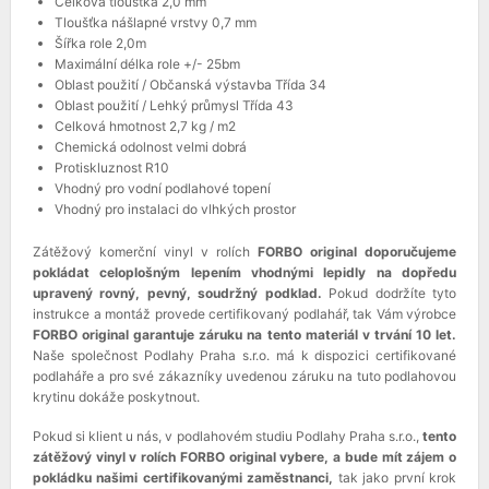
Celková tloušťka 2,0 mm
Tloušťka nášlapné vrstvy 0,7 mm
Šířka role 2,0m
Maximální délka role +/- 25bm
Oblast použití / Občanská výstavba Třída 34
Oblast použití / Lehký průmysl Třída 43
Celková hmotnost 2,7 kg / m2
Chemická odolnost velmi dobrá
Protiskluznost R10
Vhodný pro vodní podlahové topení
Vhodný pro instalaci do vlhkých prostor
Zátěžový komerční vinyl v rolích
FORBO original doporučujeme
pokládat celoplošným lepením vhodnými lepidly na dopředu
upravený rovný, pevný, soudržný podklad.
Pokud dodržíte tyto
instrukce a montáž provede certifikovaný podlahář, tak Vám výrobce
FORBO original garantuje záruku na tento materiál v trvání 10 let.
Naše společnost Podlahy Praha s.r.o. má k dispozici certifikované
podlaháře a pro své zákazníky uvedenou záruku na tuto podlahovou
krytinu dokáže poskytnout.
Pokud si klient u nás, v podlahovém studiu Podlahy Praha s.r.o.,
tento
zátěžový vinyl v rolích FORBO original vybere, a bude mít zájem o
pokládku našimi certifikovanými zaměstnanci,
tak jako první krok