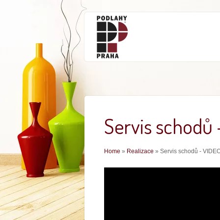
Servis schodů 
Jste zde
Home
»
Realizace
» Servis schodů - VIDE