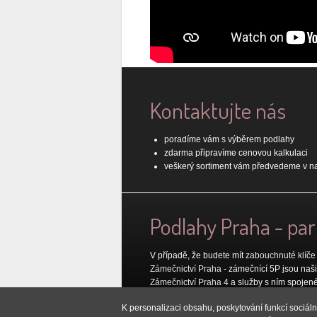
Kontaktujte nás
poradíme vám s výběrem podlahy
zdarma připravíme cenovou kalkulaci
veškerý sortiment vám předvedeme v na
Podlahy Praha - pa
V případě, že budete mít
zabouchnuté klíče
Zámečnictví Praha
- zámečnící 5P jsou naši 
Zámečnictví Praha 4
a služby s ním spojen
Pokud hledáte
zámečnictví Beroun
, tak vám
K personalizaci obsahu, poskytování funkcí sociál