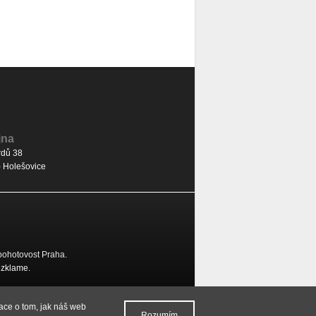
jna
dů 38
- Holešovice
pohotovost Praha
.
ezklame.
ace o tom, jak náš web
Rozumím