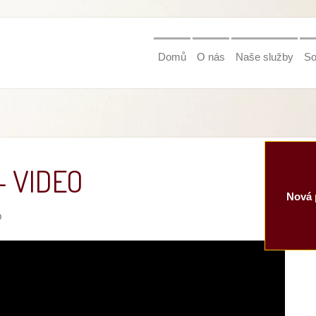
Domů
O nás
Naše služby
So
- VIDEO
Nová 
O