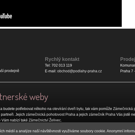
Rychlý kontakt
Prode
Tel: 702 013 119
Komunar
ší prodejně
E-mail:
obchod@podlahy-praha.cz
Praha 7 
rtnerské weby
a budete potřebovat někoho na
otevírání dveři bytu
, tak vám pomůže
Zámečnická 
partneři. Jejich
zámečnická pohotovost Praha
a jejich
zámečník Praha
Vás jistě n
é Vám nabízí také
Zámečnictví Želivec
.
 je k dispozici
zámečnická pohotovost nonstop
.
ních médií a analýze naší návštěvnosti využíváme soubory cookie. Anonymní inform