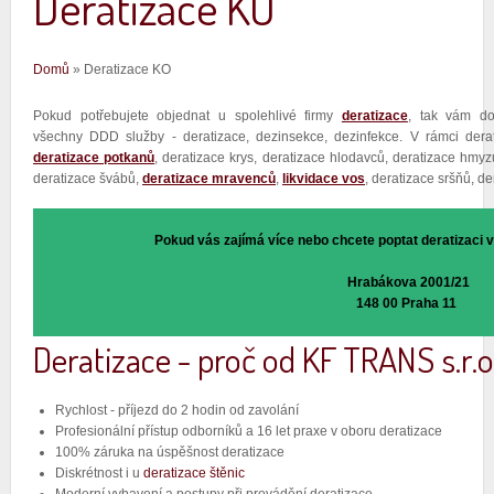
Deratizace KO
Jste zde
Domů
» Deratizace KO
Pokud potřebujete objednat u spolehlivé firmy
deratizace
, tak vám d
všechny DDD služby - deratizace, dezinsekce, dezinfekce. V rámci derat
deratizace potkanů
, deratizace krys, deratizace hlodavců, deratizace hmy
deratizace švábů,
deratizace mravenců
,
likvidace vos
, deratizace sršňů, d
Pokud vás zajímá více nebo chcete poptat deratizaci vo
Hrabákova 2001/21
148 00 Praha 11 ‎
Deratizace - proč od KF TRANS s.r.o
Rychlost - příjezd do 2 hodin od zavolání
Profesionální přístup odborníků a 16 let praxe v oboru deratizace
100% záruka na úspěšnost deratizace
Diskrétnost i u
deratizace štěnic