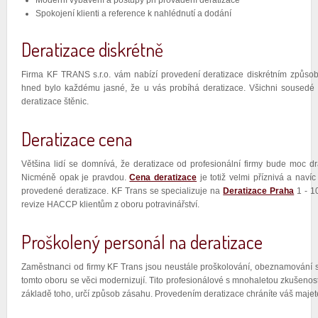
Moderní vybavení a postupy při provádění deratizace
Spokojení klienti a reference k nahlédnutí a dodání
Deratizace diskrétně
Firma KF TRANS s.r.o. vám nabízí provedení deratizace diskrétním způso
hned bylo každému jasné, že u vás probíhá deratizace. Všichni sousedé 
deratizace štěnic.
Deratizace cena
Většina lidí se domnívá, že deratizace od profesionální firmy bude moc dra
Nicméně opak je pravdou.
Cena deratizace
je totiž velmi příznivá a nav
provedené deratizace. KF Trans se specializuje na
Deratizace Praha
1 - 1
revize HACCP klientům z oboru potravinářství.
Proškolený personál na deratizace
Zaměstnanci od firmy KF Trans jsou neustále proškolování, obeznamování s 
tomto oboru se věci modernizují. Tito profesionálové s mnohaletou zkušenost
základě toho, určí způsob zásahu. Provedením deratizace chráníte váš majete